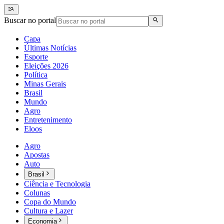
Buscar no portal
Capa
Últimas Notícias
Esporte
Eleições 2026
Política
Minas Gerais
Brasil
Mundo
Agro
Entretenimento
Eloos
Agro
Apostas
Auto
Brasil
Ciência e Tecnologia
Colunas
Copa do Mundo
Cultura e Lazer
Economia