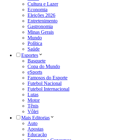
Cultura e Lazer
Economia
Eleições 2026
Entretenimento
Gastronomia
Minas Gerais
Mundo
Política
Saúde
Esportes
Basquete
Copa do Mundo
eSports
Famosos do Esporte
Futebol Nacional
Futebol Internacional
Lutas
Motor
Tênis
Vôlei
Mais Editorias
Auto
Apostas
Educação