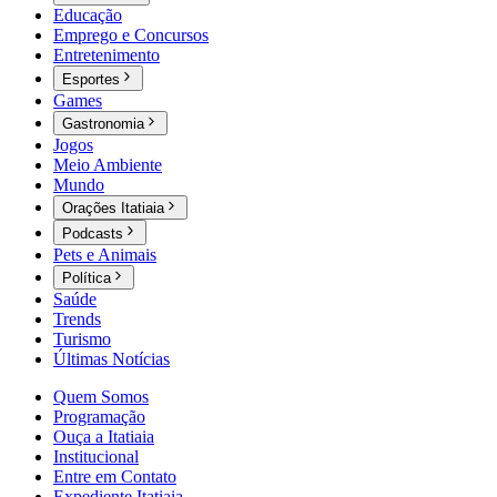
Educação
Emprego e Concursos
Entretenimento
Esportes
Games
Gastronomia
Jogos
Meio Ambiente
Mundo
Orações Itatiaia
Podcasts
Pets e Animais
Política
Saúde
Trends
Turismo
Últimas Notícias
Quem Somos
Programação
Ouça a Itatiaia
Institucional
Entre em Contato
Expediente Itatiaia