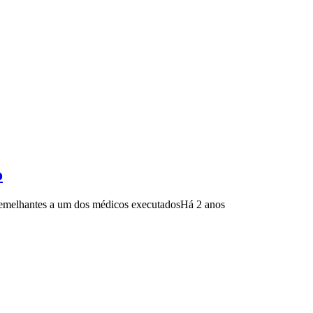
o
s semelhantes a um dos médicos executados
Há 2 anos