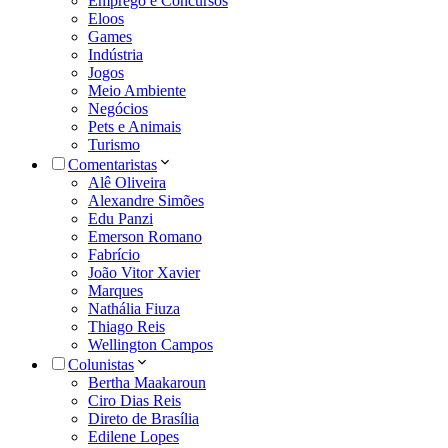
Emprego e Concursos
Eloos
Games
Indústria
Jogos
Meio Ambiente
Negócios
Pets e Animais
Turismo
Comentaristas
Alê Oliveira
Alexandre Simões
Edu Panzi
Emerson Romano
Fabrício
João Vitor Xavier
Marques
Nathália Fiuza
Thiago Reis
Wellington Campos
Colunistas
Bertha Maakaroun
Ciro Dias Reis
Direto de Brasília
Edilene Lopes