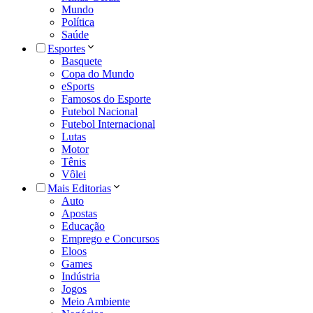
Mundo
Política
Saúde
Esportes
Basquete
Copa do Mundo
eSports
Famosos do Esporte
Futebol Nacional
Futebol Internacional
Lutas
Motor
Tênis
Vôlei
Mais Editorias
Auto
Apostas
Educação
Emprego e Concursos
Eloos
Games
Indústria
Jogos
Meio Ambiente