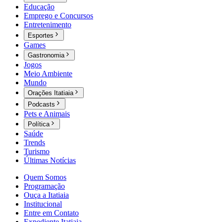
Educação
Emprego e Concursos
Entretenimento
Esportes
Games
Gastronomia
Jogos
Meio Ambiente
Mundo
Orações Itatiaia
Podcasts
Pets e Animais
Política
Saúde
Trends
Turismo
Últimas Notícias
Quem Somos
Programação
Ouça a Itatiaia
Institucional
Entre em Contato
Expediente Itatiaia