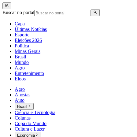
Buscar no portal
Capa
Últimas Notícias
Esporte
Eleições 2026
Política
Minas Gerais
Brasil
Mundo
Agro
Entretenimento
Eloos
Agro
Apostas
Auto
Brasil
Ciência e Tecnologia
Colunas
Copa do Mundo
Cultura e Lazer
Economia