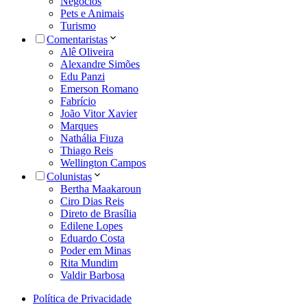
Negócios
Pets e Animais
Turismo
Comentaristas
Alê Oliveira
Alexandre Simões
Edu Panzi
Emerson Romano
Fabrício
João Vitor Xavier
Marques
Nathália Fiuza
Thiago Reis
Wellington Campos
Colunistas
Bertha Maakaroun
Ciro Dias Reis
Direto de Brasília
Edilene Lopes
Eduardo Costa
Poder em Minas
Rita Mundim
Valdir Barbosa
Política de Privacidade