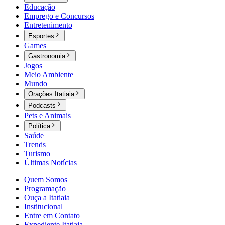
Educação
Emprego e Concursos
Entretenimento
Esportes
Games
Gastronomia
Jogos
Meio Ambiente
Mundo
Orações Itatiaia
Podcasts
Pets e Animais
Política
Saúde
Trends
Turismo
Últimas Notícias
Quem Somos
Programação
Ouça a Itatiaia
Institucional
Entre em Contato
Expediente Itatiaia