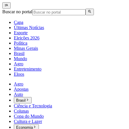
Buscar no portal
Capa
Últimas Notícias
Esporte
Eleições 2026
Política
Minas Gerais
Brasil
Mundo
Agro
Entretenimento
Eloos
Agro
Apostas
Auto
Brasil
Ciência e Tecnologia
Colunas
Copa do Mundo
Cultura e Lazer
Economia