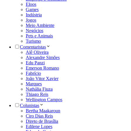
Eloos
Games
Indústria
Jogos
Meio Ambiente
Negócios
Pets e Animais
Turismo
Comentaristas
Alê Oliveira
Alexandre Simões
Edu Panzi
Emerson Romano
Fabrício
João Vitor Xavier
Marques
Nathália Fiuza
Thiago Reis
Wellington Campos
Colunistas
Bertha Maakaroun
Ciro Dias Reis
Direto de Brasília
Edilene Lopes