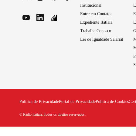
Institucional
E
Entre em Contato
E
Expediente Itatiaia
E
Trabalhe Conosco
G
Lei de Igualdade Salarial
M
M
P
S
Política de Privacidade
Portal de Privacidade
Política de Cookies
Ges
© Rádio Itatiaia. Todos os direitos reservados.