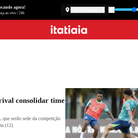
ocando agora!
Belo Horizonte
ça ao vivo
/
24h
ival consolidar time
s, que serão sede da competição
ta (12)