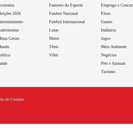
conomia
Famosos do Esporte
Emprego e Concur
leições 2026
Futebol Nacional
Eloos
ntretenimento
Futebol Internacional
Games
astronomia
Lutas
Indústria
inas Gerais
Motor
Jogos
undo
Tênis
Meio Ambiente
olítica
Vôlei
Negócios
aúde
Pets e Animais
Turismo
tão de Cookies