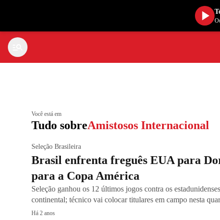
T
Ou
Você está em
Tudo sobre
Amistosos Internacional
Seleção Brasileira
Brasil enfrenta freguês EUA para Dor
para a Copa América
Seleção ganhou os 12 últimos jogos contra os estadunidense
continental; técnico vai colocar titulares em campo nesta quar
Há 2 anos