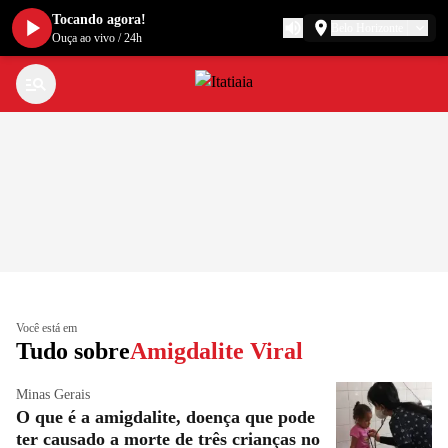
Tocando agora!
Belo Horizonte
Ouça ao vivo
/
24h
Você está em
Tudo sobre
Amigdalite Viral
Minas Gerais
O que é a amigdalite, doença que pode
ter causado a morte de três crianças no