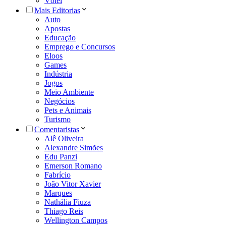
Vôlei
Mais Editorias
Auto
Apostas
Educação
Emprego e Concursos
Eloos
Games
Indústria
Jogos
Meio Ambiente
Negócios
Pets e Animais
Turismo
Comentaristas
Alê Oliveira
Alexandre Simões
Edu Panzi
Emerson Romano
Fabrício
João Vitor Xavier
Marques
Nathália Fiuza
Thiago Reis
Wellington Campos