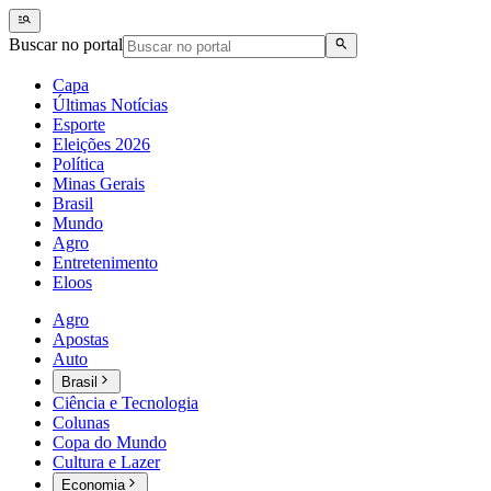
Buscar no portal
Capa
Últimas Notícias
Esporte
Eleições 2026
Política
Minas Gerais
Brasil
Mundo
Agro
Entretenimento
Eloos
Agro
Apostas
Auto
Brasil
Ciência e Tecnologia
Colunas
Copa do Mundo
Cultura e Lazer
Economia