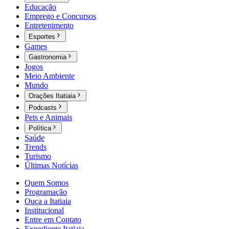
Educação
Emprego e Concursos
Entretenimento
Esportes
Games
Gastronomia
Jogos
Meio Ambiente
Mundo
Orações Itatiaia
Podcasts
Pets e Animais
Política
Saúde
Trends
Turismo
Últimas Notícias
Quem Somos
Programação
Ouça a Itatiaia
Institucional
Entre em Contato
Expediente Itatiaia