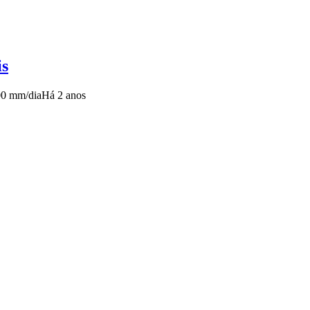
is
00 mm/dia
Há 2 anos