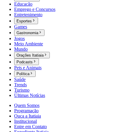
Educação
Emprego e Concursos
Entretenimento
Esportes
Games
Gastronomia
Jogos
Meio Ambiente
Mundo
Orações Itatiaia
Podcasts
Pets e Animais
Política
Saúde
Trends
Turismo
Últimas Notícias
Quem Somos
Programação
Ouça a Itatiaia
Institucional
Entre em Contato
Expediente Itatiaia