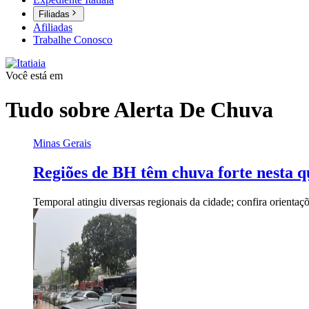
Filiadas
Afiliadas
Trabalhe Conosco
Você está em
Tudo sobre
Alerta De Chuva
Minas Gerais
Regiões de BH têm chuva forte nesta qu
Temporal atingiu diversas regionais da cidade; confira orienta