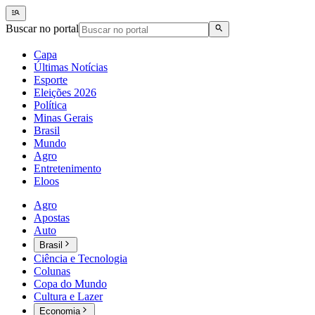
Buscar no portal
Capa
Últimas Notícias
Esporte
Eleições 2026
Política
Minas Gerais
Brasil
Mundo
Agro
Entretenimento
Eloos
Agro
Apostas
Auto
Brasil
Ciência e Tecnologia
Colunas
Copa do Mundo
Cultura e Lazer
Economia