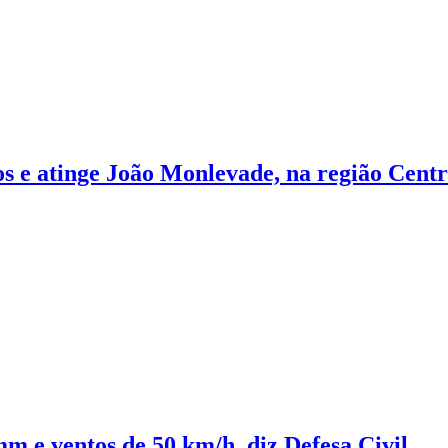
s e atinge João Monlevade, na região Cent
mm e ventos de 50 km/h, diz Defesa Civil