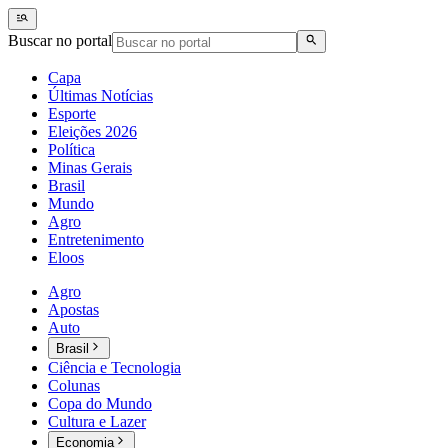
Buscar no portal
Capa
Últimas Notícias
Esporte
Eleições 2026
Política
Minas Gerais
Brasil
Mundo
Agro
Entretenimento
Eloos
Agro
Apostas
Auto
Brasil
Ciência e Tecnologia
Colunas
Copa do Mundo
Cultura e Lazer
Economia