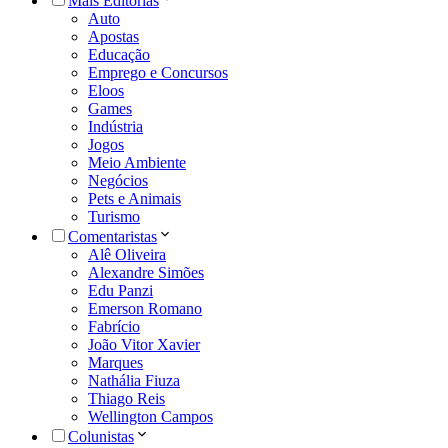
Mais Editorias
Auto
Apostas
Educação
Emprego e Concursos
Eloos
Games
Indústria
Jogos
Meio Ambiente
Negócios
Pets e Animais
Turismo
Comentaristas
Alê Oliveira
Alexandre Simões
Edu Panzi
Emerson Romano
Fabrício
João Vitor Xavier
Marques
Nathália Fiuza
Thiago Reis
Wellington Campos
Colunistas