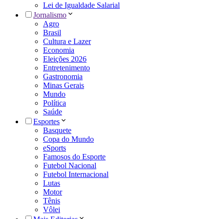
Lei de Igualdade Salarial
Jornalismo
Agro
Brasil
Cultura e Lazer
Economia
Eleições 2026
Entretenimento
Gastronomia
Minas Gerais
Mundo
Política
Saúde
Esportes
Basquete
Copa do Mundo
eSports
Famosos do Esporte
Futebol Nacional
Futebol Internacional
Lutas
Motor
Tênis
Vôlei