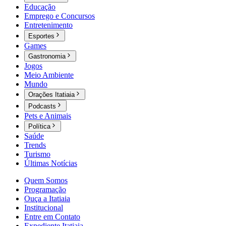
Educação
Emprego e Concursos
Entretenimento
Esportes
Games
Gastronomia
Jogos
Meio Ambiente
Mundo
Orações Itatiaia
Podcasts
Pets e Animais
Política
Saúde
Trends
Turismo
Últimas Notícias
Quem Somos
Programação
Ouça a Itatiaia
Institucional
Entre em Contato
Expediente Itatiaia