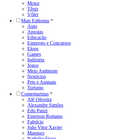
Motor
Tênis
Vôlei
Mais Editorias
Auto
Apostas
Educação
Emprego e Concursos
Eloos
Games
Indústria
Jogos
Meio Ambiente
Negócios
Pets e Animais
Turismo
Comentaristas
Alê Oliveira
Alexandre Simões
Edu Panzi
Emerson Romano
Fabrício
João Vitor Xavier
Marques
Nathália Fiuza