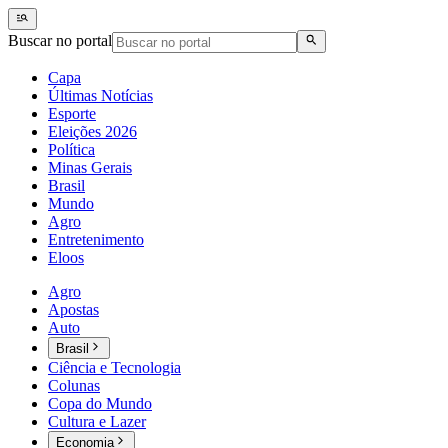
Buscar no portal
Capa
Últimas Notícias
Esporte
Eleições 2026
Política
Minas Gerais
Brasil
Mundo
Agro
Entretenimento
Eloos
Agro
Apostas
Auto
Brasil
Ciência e Tecnologia
Colunas
Copa do Mundo
Cultura e Lazer
Economia