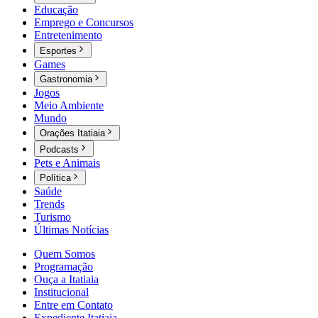
Educação
Emprego e Concursos
Entretenimento
Esportes
Games
Gastronomia
Jogos
Meio Ambiente
Mundo
Orações Itatiaia
Podcasts
Pets e Animais
Política
Saúde
Trends
Turismo
Últimas Notícias
Quem Somos
Programação
Ouça a Itatiaia
Institucional
Entre em Contato
Expediente Itatiaia