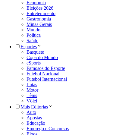
Economia
Eleições 2026
Entretenimento
Gastronomia
Minas Gerais
Mundo
Política
Saúde
Esportes
Basquete
Copa do Mundo
eSports
Famosos do Esporte
Futebol Nacional
Futebol Internacional
Lutas
Motor
Tênis
Vôlei
Mais Editorias
Auto
Apostas
Educação
Emprego e Concursos
Eloos