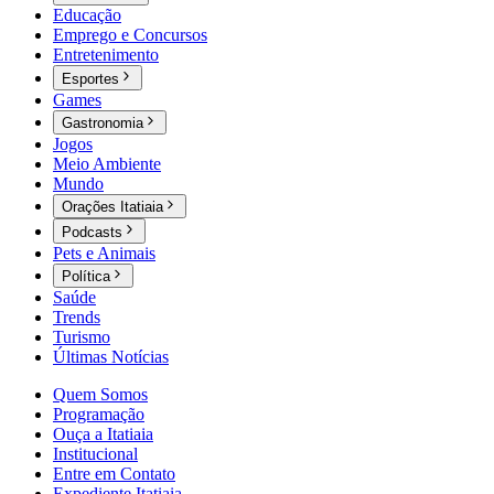
Educação
Emprego e Concursos
Entretenimento
Esportes
Games
Gastronomia
Jogos
Meio Ambiente
Mundo
Orações Itatiaia
Podcasts
Pets e Animais
Política
Saúde
Trends
Turismo
Últimas Notícias
Quem Somos
Programação
Ouça a Itatiaia
Institucional
Entre em Contato
Expediente Itatiaia