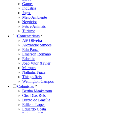
Games
Indústria
Jogos
Meio Ambiente
Negócios
Pets e Animais
Turismo
Comentaristas
Alê Oliveira
Alexandre Simões
Edu Panzi
Emerson Romano
Fabrício
João Vitor Xavier
Marques
Nathália Fiuza
Thiago Reis
Wellington Campos
Colunistas
Bertha Maakaroun
Ciro Dias Reis
Direto de Brasília
Edilene Lopes
Eduardo Costa