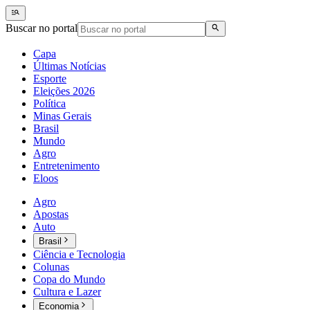
Buscar no portal
Capa
Últimas Notícias
Esporte
Eleições 2026
Política
Minas Gerais
Brasil
Mundo
Agro
Entretenimento
Eloos
Agro
Apostas
Auto
Brasil
Ciência e Tecnologia
Colunas
Copa do Mundo
Cultura e Lazer
Economia