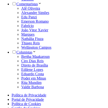
Comentaristas
Alê Oliveira
Alexandre Simões
Edu Panzi
Emerson Romano
Fabrício
João Vitor Xavier
Marques
Nathália Fiuza
Thiago Reis
Wellington Campos
Colunistas
Bertha Maakaroun
Ciro Dias Reis
Direto de Brasília
Edilene Lopes
Eduardo Costa
Poder em Minas
Rita Mundim
Valdir Barbosa
Política de Privacidade
Portal de Privacidade
Política de Cookies