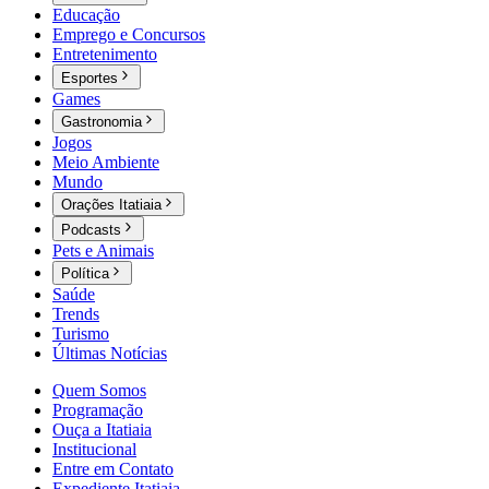
Educação
Emprego e Concursos
Entretenimento
Esportes
Games
Gastronomia
Jogos
Meio Ambiente
Mundo
Orações Itatiaia
Podcasts
Pets e Animais
Política
Saúde
Trends
Turismo
Últimas Notícias
Quem Somos
Programação
Ouça a Itatiaia
Institucional
Entre em Contato
Expediente Itatiaia