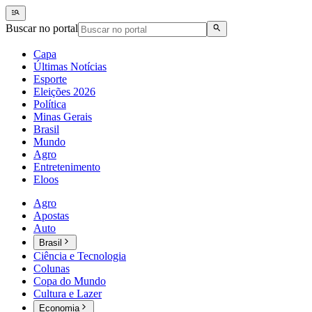
Buscar no portal
Capa
Últimas Notícias
Esporte
Eleições 2026
Política
Minas Gerais
Brasil
Mundo
Agro
Entretenimento
Eloos
Agro
Apostas
Auto
Brasil
Ciência e Tecnologia
Colunas
Copa do Mundo
Cultura e Lazer
Economia