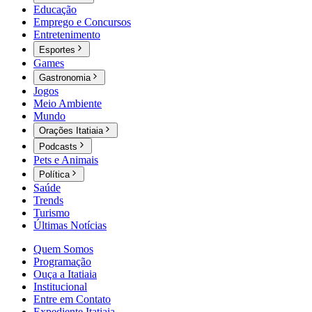
Educação
Emprego e Concursos
Entretenimento
Esportes
Games
Gastronomia
Jogos
Meio Ambiente
Mundo
Orações Itatiaia
Podcasts
Pets e Animais
Política
Saúde
Trends
Turismo
Últimas Notícias
Quem Somos
Programação
Ouça a Itatiaia
Institucional
Entre em Contato
Expediente Itatiaia