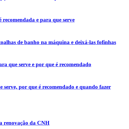
 é recomendada e para que serve
toalhas de banho na máquina e deixá-las fofinhas
para que serve e por que é recomendado
e serve, por que é recomendado e quando fazer
 na renovação da CNH