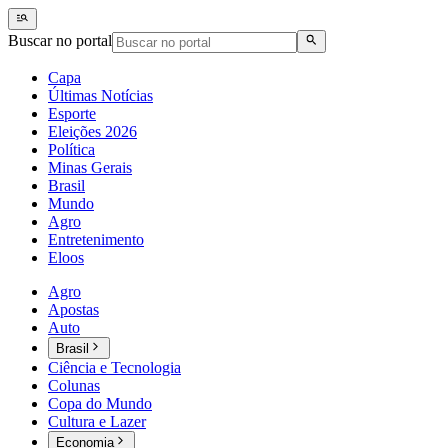
Buscar no portal
Capa
Últimas Notícias
Esporte
Eleições 2026
Política
Minas Gerais
Brasil
Mundo
Agro
Entretenimento
Eloos
Agro
Apostas
Auto
Brasil
Ciência e Tecnologia
Colunas
Copa do Mundo
Cultura e Lazer
Economia