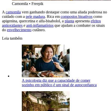
Camomila
•
Freepik
A
camomila
vem ganhando destaque como uma aliada poderosa no
cuidado com a
pele madura
. Rica em
compostos bioativos
como
apigenina, quercetina e alfa-bisabolol, a
planta
apresenta
efeitos
antioxidantes
e
anti-inflamatórios
que ajudam a combater os sinais
do
envelhecimento
cutâneo.
Leia também
A psicologia diz que a capacidade de comer
sozinho em público é um sinal de autoconfiança