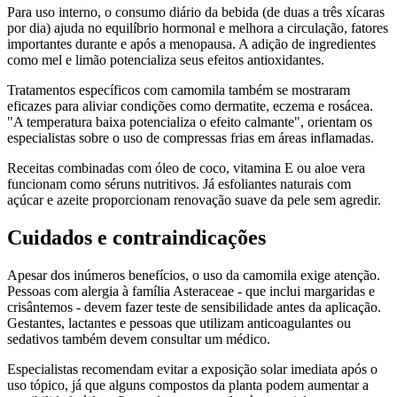
Para uso interno, o consumo diário da bebida (de duas a três xícaras
por dia) ajuda no equilíbrio hormonal e melhora a circulação, fatores
importantes durante e após a menopausa. A adição de ingredientes
como mel e limão potencializa seus efeitos antioxidantes.
Tratamentos específicos com camomila também se mostraram
eficazes para aliviar condições como dermatite, eczema e rosácea.
"A temperatura baixa potencializa o efeito calmante", orientam os
especialistas sobre o uso de compressas frias em áreas inflamadas.
Receitas combinadas com óleo de coco, vitamina E ou aloe vera
funcionam como séruns nutritivos. Já esfoliantes naturais com
açúcar e azeite proporcionam renovação suave da pele sem agredir.
Cuidados e contraindicações
Apesar dos inúmeros benefícios, o uso da camomila exige atenção.
Pessoas com alergia à família Asteraceae - que inclui margaridas e
crisântemos - devem fazer teste de sensibilidade antes da aplicação.
Gestantes, lactantes e pessoas que utilizam anticoagulantes ou
sedativos também devem consultar um médico.
Especialistas recomendam evitar a exposição solar imediata após o
uso tópico, já que alguns compostos da planta podem aumentar a