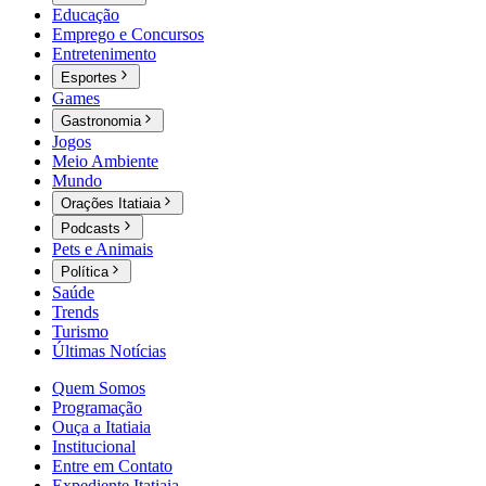
Educação
Emprego e Concursos
Entretenimento
Esportes
Games
Gastronomia
Jogos
Meio Ambiente
Mundo
Orações Itatiaia
Podcasts
Pets e Animais
Política
Saúde
Trends
Turismo
Últimas Notícias
Quem Somos
Programação
Ouça a Itatiaia
Institucional
Entre em Contato
Expediente Itatiaia