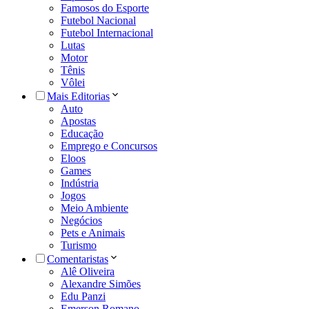
Famosos do Esporte
Futebol Nacional
Futebol Internacional
Lutas
Motor
Tênis
Vôlei
Mais Editorias
Auto
Apostas
Educação
Emprego e Concursos
Eloos
Games
Indústria
Jogos
Meio Ambiente
Negócios
Pets e Animais
Turismo
Comentaristas
Alê Oliveira
Alexandre Simões
Edu Panzi
Emerson Romano