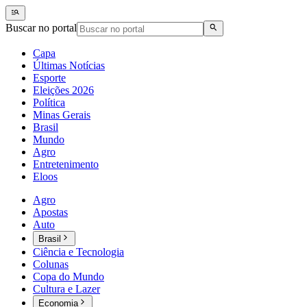
Buscar no portal
Capa
Últimas Notícias
Esporte
Eleições 2026
Política
Minas Gerais
Brasil
Mundo
Agro
Entretenimento
Eloos
Agro
Apostas
Auto
Brasil
Ciência e Tecnologia
Colunas
Copa do Mundo
Cultura e Lazer
Economia