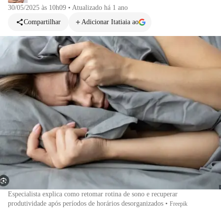
30/05/2025 às 10h09
•
Atualizado
há 1 ano
Compartilhar
Adicionar Itatiaia ao
Especialista explica como retomar rotina de sono e recuperar
produtividade após períodos de horários desorganizados
•
Freepik