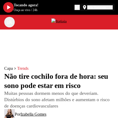
Tocando agora!
Belo Horizonte
Ouça ao vivo
/
24h
Capa
Trends
Não tire cochilo fora de hora: seu
sono pode estar em risco
Muitas pessoas dormem menos do que deveriam.
Distúrbios do sono afetam milhões e aumentam o risco
de doenças cardiovasculares
Por
Izabella Gomes