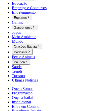
Educação
Emprego e Concursos
Entretenimento
Esportes
Games
Gastronomia
Jogos
Meio Ambiente
Mundo
Orações Itatiaia
Podcasts
Pets e Animais
Política
Saúde
Trends
Turismo
Últimas Notícias
Quem Somos
Programação
Ouça a Itatiaia
Institucional
Entre em Contato
Expediente Itatiaia