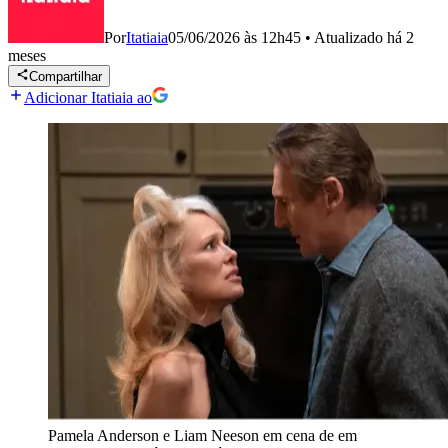
Por
Itatiaia
05/06/2026 às 12h45
•
Atualizado
há 2
meses
Compartilhar
Adicionar Itatiaia ao
Pamela Anderson e Liam Neeson em cena de em