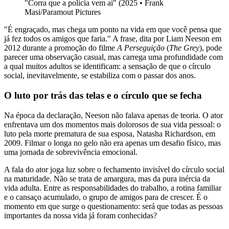
"Corra que a polícia vem aí" (2025
•
Frank
Masi/Paramout Pictures
"É engraçado, mas chega um ponto na vida em que você pensa que
já fez todos os amigos que faria." A frase, dita por Liam Neeson em
2012 durante a promoção do filme
A Perseguição
(
The Grey
), pode
parecer uma observação casual, mas carrega uma profundidade com
a qual muitos adultos se identificam: a sensação de que o círculo
social, inevitavelmente, se estabiliza com o passar dos anos.
O luto por trás das telas e o círculo que se fecha
Na época da declaração, Neeson não falava apenas de teoria. O ator
enfrentava um dos momentos mais dolorosos de sua vida pessoal: o
luto pela morte prematura de sua esposa, Natasha Richardson, em
2009. Filmar o longa no gelo não era apenas um desafio físico, mas
uma jornada de sobrevivência emocional.
A fala do ator joga luz sobre o fechamento invisível do círculo social
na maturidade. Não se trata de amargura, mas da pura inércia da
vida adulta. Entre as responsabilidades do trabalho, a rotina familiar
e o cansaço acumulado, o grupo de amigos para de crescer. É o
momento em que surge o questionamento: será que todas as pessoas
importantes da nossa vida já foram conhecidas?