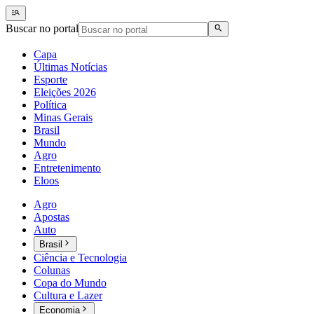
Buscar no portal
Capa
Últimas Notícias
Esporte
Eleições 2026
Política
Minas Gerais
Brasil
Mundo
Agro
Entretenimento
Eloos
Agro
Apostas
Auto
Brasil
Ciência e Tecnologia
Colunas
Copa do Mundo
Cultura e Lazer
Economia