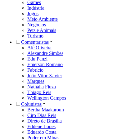
Games
Indústria
Jogos
Meio Ambiente
Negócios
Pets e Animais
Turismo
Comentaristas
Alê Oliveira
Alexandre Simões
Edu Panzi
Emerson Romano
Fabrício
João Vitor Xavier
Marques
Nathália Fiuza
Thiago Reis
Wellington Campos
Colunistas
Bertha Maakaroun
Ciro Dias Reis
Direto de Brasília
Edilene Lopes
Eduardo Costa
Poder em Minas