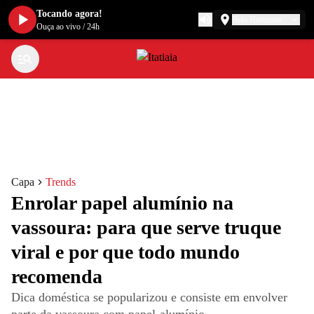
Tocando agora!
Belo Horizonte
Ouça ao vivo
/
24h
Capa
Trends
Enrolar papel alumínio na
vassoura: para que serve truque
viral e por que todo mundo
recomenda
Dica doméstica se popularizou e consiste em envolver