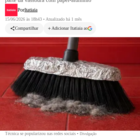
parte da vassoura com papel-alumínio
Por
Itatiaia
15/06/2026 às 18h43
•
Atualizado
há 1 mês
Compartilhar
Adicionar Itatiaia ao
Técnica se popularizou nas redes sociais
•
Divulgação