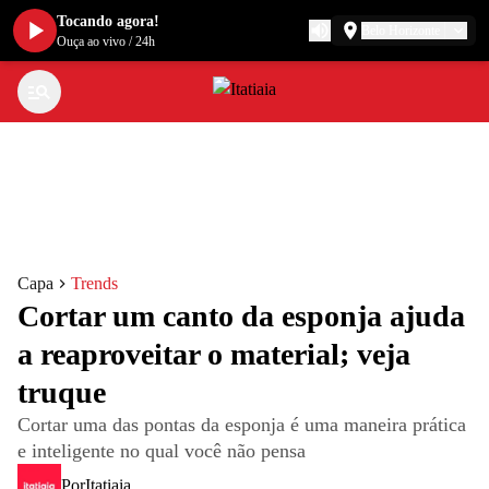
Tocando agora!
Belo Horizonte
Ouça ao vivo
/
24h
Capa
Trends
Cortar um canto da esponja ajuda
a reaproveitar o material; veja
truque
Cortar uma das pontas da esponja é uma maneira prática
e inteligente no qual você não pensa
Por
Itatiaia