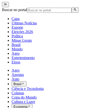
Buscar no portal
Capa
Últimas Notícias
Esporte
Eleições 2026
Política
Minas Gerais
Brasil
Mundo
Agro
Entretenimento
Eloos
Agro
Apostas
Auto
Brasil
Ciência e Tecnologia
Colunas
Copa do Mundo
Cultura e Lazer
Economia