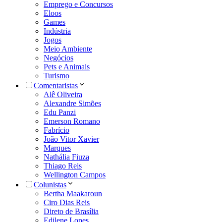
Emprego e Concursos
Eloos
Games
Indústria
Jogos
Meio Ambiente
Negócios
Pets e Animais
Turismo
Comentaristas
Alê Oliveira
Alexandre Simões
Edu Panzi
Emerson Romano
Fabrício
João Vitor Xavier
Marques
Nathália Fiuza
Thiago Reis
Wellington Campos
Colunistas
Bertha Maakaroun
Ciro Dias Reis
Direto de Brasília
Edilene Lopes