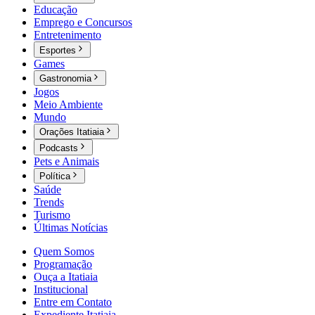
Educação
Emprego e Concursos
Entretenimento
Esportes
Games
Gastronomia
Jogos
Meio Ambiente
Mundo
Orações Itatiaia
Podcasts
Pets e Animais
Política
Saúde
Trends
Turismo
Últimas Notícias
Quem Somos
Programação
Ouça a Itatiaia
Institucional
Entre em Contato
Expediente Itatiaia