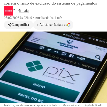
correm o risco de exclusão do sistema de pagamentos
Por
Itatiaia
07/07/2026 às 22h49
•
Atualizado
há 1 mês
Compartilhar
Adicionar Itatiaia ao
Instituições devem se adaptar até outubro
•
Marcello Casal Jr. / Agência Brasil