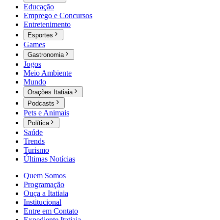
Educação
Emprego e Concursos
Entretenimento
Esportes
Games
Gastronomia
Jogos
Meio Ambiente
Mundo
Orações Itatiaia
Podcasts
Pets e Animais
Política
Saúde
Trends
Turismo
Últimas Notícias
Quem Somos
Programação
Ouça a Itatiaia
Institucional
Entre em Contato
Expediente Itatiaia