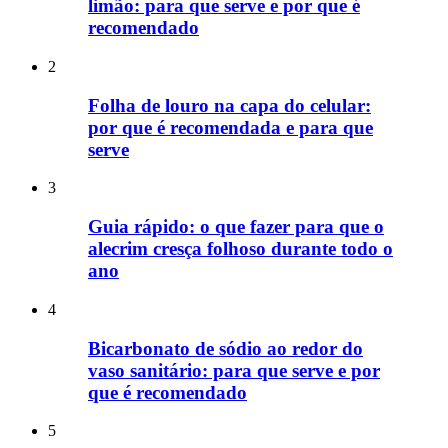
limão: para que serve e por que é
recomendado
2
Folha de louro na capa do celular:
por que é recomendada e para que
serve
3
Guia rápido: o que fazer para que o
alecrim cresça folhoso durante todo o
ano
4
Bicarbonato de sódio ao redor do
vaso sanitário: para que serve e por
que é recomendado
5