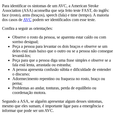
Para identificar os sintomas de um AVC, a American Stroke
Association (ASA) aconselha que seja feito teste FAST, do inglês:
face (rosto), arms (braços), speech (fala) e time (tempo). A maioria
dos casos de
AVC
podem ser identificados com esse teste.
Confira a seguir as orientações:
Observe o rosto da pessoa, se aparenta estar caído ou com
sorriso desigual;
Peça a pessoa para levantar os dois braços e observe se um
deles está mais baixo que o outro ou se a pessoa não consegue
levantá-los;
Peça para que a pessoa diga uma frase simples e observe se a
fala está lenta, arrastada ou estranha;
A pessoa apresenta confusão súbita e dificuldade de entender
o discurso;
Adormecimento repentino ou fraqueza no rosto, braço ou
perna;
Problemas ao andar, tonturas, perda de equilíbrio ou
coordenação motora.
Segundo a ASA, se alguém apresentar algum desses sintomas,
mesmo que eles sumam, é importante ligar para a emergência e
informar que pode ser um AVC.