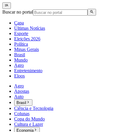
Buscar no portal
Capa
Últimas Notícias
Esporte
Eleições 2026
Política
Minas Gerais
Brasil
Mundo
Agro
Entretenimento
Eloos
Agro
Apostas
Auto
Brasil
Ciência e Tecnologia
Colunas
Copa do Mundo
Cultura e Lazer
Economia