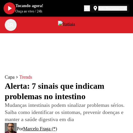
Tocando agora!
Belo Horizonte
Ouça ao vivo
/
24h
Capa
Trends
Alerta: 7 sinais que indicam
problemas no intestino
Mudanças intestinais podem sinalizar problemas sérios.
Saiba como identificar os sintomas, prevenir doenças e
manter a saúde digestiva em dia
Por
Marcelo Fraga (*)