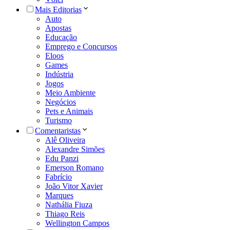
Mais Editorias
Auto
Apostas
Educação
Emprego e Concursos
Eloos
Games
Indústria
Jogos
Meio Ambiente
Negócios
Pets e Animais
Turismo
Comentaristas
Alê Oliveira
Alexandre Simões
Edu Panzi
Emerson Romano
Fabrício
João Vitor Xavier
Marques
Nathália Fiuza
Thiago Reis
Wellington Campos