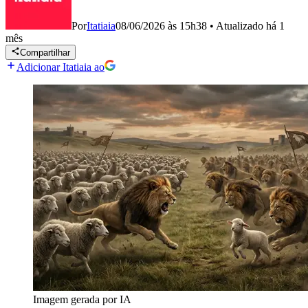
Por
Itatiaia
08/06/2026 às 15h38
•
Atualizado
há 1
mês
Compartilhar
Adicionar Itatiaia ao
Imagem gerada por IA