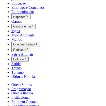
Educação
Emprego e Concursos
Entretenimento
Esportes
Games
Gastronomia
Jogos
Meio Ambiente
Mundo
Orações Itatiaia
Podcasts
Pets e Animais
Política
Saúde
Trends
Turismo
Últimas Notícias
Quem Somos
Programação
Ouça a Itatiaia
Institucional
Entre em Contato
Expediente Itatiaia