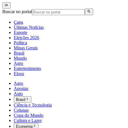
Buscar no portal
Capa
Últimas Notícias
Esporte
Eleições 2026
Política
Minas Gerais
Brasil
Mundo
Agro
Entretenimento
Eloos
Agro
Apostas
Auto
Brasil
Ciência e Tecnologia
Colunas
Copa do Mundo
Cultura e Lazer
Economia