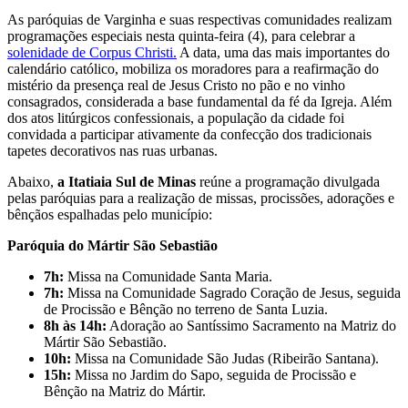
As paróquias de Varginha e suas respectivas comunidades realizam
programações especiais nesta quinta-feira (4), para celebrar a
solenidade de Corpus Christi.
A data, uma das mais importantes do
calendário católico, mobiliza os moradores para a reafirmação do
mistério da presença real de Jesus Cristo no pão e no vinho
consagrados, considerada a base fundamental da fé da Igreja. Além
dos atos litúrgicos confessionais, a população da cidade foi
convidada a participar ativamente da confecção dos tradicionais
tapetes decorativos nas ruas urbanas.
Abaixo,
a Itatiaia Sul de Minas
reúne a programação divulgada
pelas paróquias para a realização de missas, procissões, adorações e
bênçãos espalhadas pelo município:
Paróquia do Mártir São Sebastião
7h:
Missa na Comunidade Santa Maria.
7h:
Missa na Comunidade Sagrado Coração de Jesus, seguida
de Procissão e Bênção no terreno de Santa Luzia.
8h às 14h:
Adoração ao Santíssimo Sacramento na Matriz do
Mártir São Sebastião.
10h:
Missa na Comunidade São Judas (Ribeirão Santana).
15h:
Missa no Jardim do Sapo, seguida de Procissão e
Bênção na Matriz do Mártir.