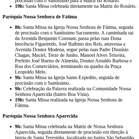
procissão com o Santíssimo para a Matriz do Rosário.
19h:
Santa Missa celebrada diretamente na Matriz do Rosário.
Paróquia Nossa Senhora de Fátima
8h:
Santa Missa na Igreja Nossa Senhora de Fátima, seguida
de procissão com o Santíssimo Sacramento. A caminhada sai
da Avenida Benjamin Constant, passa pelas ruas Dona
Inocência Figueiredo, José Balbino dos Reis, atravessa a
Avenida Doutor Modena, segue pelas ruas Padre Dionísio
Chagas, Maciel, Treze de Junho, Manoel Alves Teixeira,
Prefeito José Bueno de Almeida, Doutor Arnaldo Barbosa e
Rua dos Comerciários, terminando na quadra da Praça
Leopoldo Melo.
9h:
Santa Missa na Igreja Santo Expedito, seguida de
procissão com o Santíssimo.
9h:
Celebração da Palavra realizada na Comunidade Nossa
Senhora Aparecida (bairro Boa Vista).
19h:
Santa Missa realizada na Igreja Nossa Senhora de
Fátima.
Paróquia Nossa Senhora Aparecida
9h:
Santa Missa celebrada na Matriz de Nossa Senhora
Aparecida, seguida diretamente de procissão em direção à
Igreja de Santa Teresinha, localizada no bairro São Sebastião.