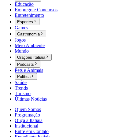
Educação
Emprego e Concursos
Entretenimento
Esportes
Games
Gastronomia
Jogos
Meio Ambiente
Mundo
Orações Itatiaia
Podcasts
Pets e Animais
Política
Saúde
Trends
Turismo
Últimas Notícias
Quem Somos
Programação
Ouça a Itatiaia
Institucional
Entre em Contato
Expediente Itatiaia