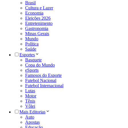
Brasil
Cultura e Lazer
Economia
Eleições 2026
Entretenimento
Gastronomia
Minas Gerais
Mundo
Política
Saúde
Esportes
Basquete
Copa do Mundo
eSports
Famosos do Esporte
Futebol Nacional
Futebol Internacional
Lutas
Motor
Tênis
Vôlei
Mais Editorias
Auto
Apostas
Educação