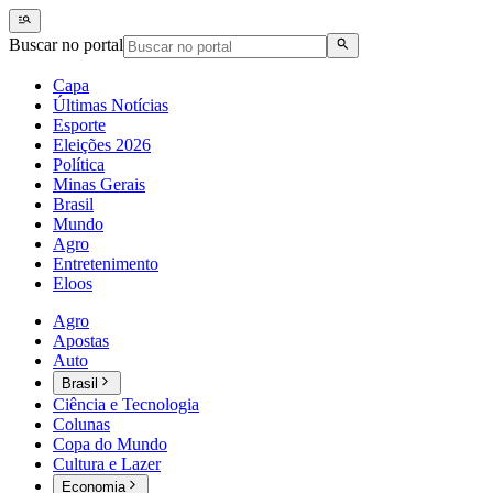
Buscar no portal
Capa
Últimas Notícias
Esporte
Eleições 2026
Política
Minas Gerais
Brasil
Mundo
Agro
Entretenimento
Eloos
Agro
Apostas
Auto
Brasil
Ciência e Tecnologia
Colunas
Copa do Mundo
Cultura e Lazer
Economia