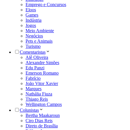
Emprego e Concursos
Eloos
Games
Indústria
Jogos
Meio Ambiente
Negócios
Pets e Animais
Turismo
Comentaristas
Alê Oliveira
Alexandre Simões
Edu Panzi
Emerson Romano
Fabrício
João Vitor Xavier
Marques
Nathália Fiuza
Thiago Reis
Wellington Campos
Colunistas
Bertha Maakaroun
Ciro Dias Reis
Direto de Brasília