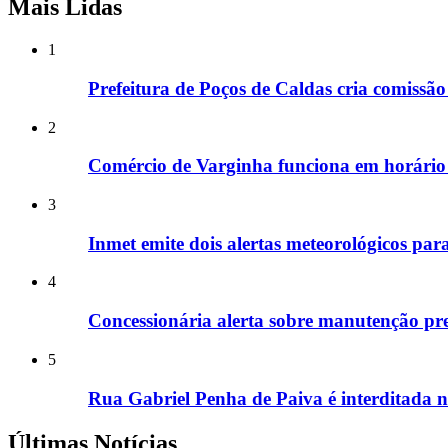
Mais Lidas
1
Prefeitura de Poços de Caldas cria comissão
2
Comércio de Varginha funciona em horário 
3
Inmet emite dois alertas meteorológicos par
4
Concessionária alerta sobre manutenção pre
5
Rua Gabriel Penha de Paiva é interditada ne
Últimas Notícias