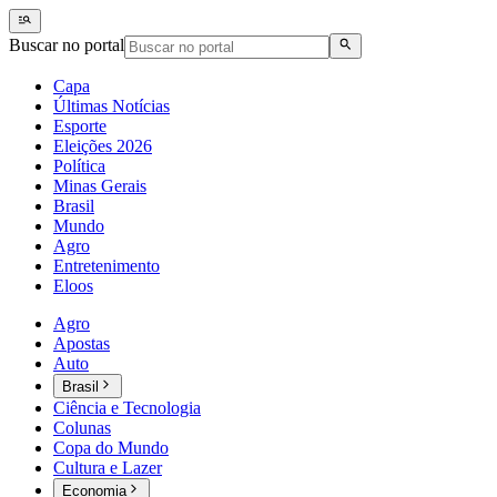
Buscar no portal
Capa
Últimas Notícias
Esporte
Eleições 2026
Política
Minas Gerais
Brasil
Mundo
Agro
Entretenimento
Eloos
Agro
Apostas
Auto
Brasil
Ciência e Tecnologia
Colunas
Copa do Mundo
Cultura e Lazer
Economia