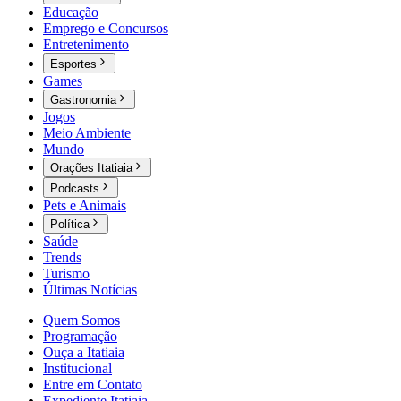
Educação
Emprego e Concursos
Entretenimento
Esportes
Games
Gastronomia
Jogos
Meio Ambiente
Mundo
Orações Itatiaia
Podcasts
Pets e Animais
Política
Saúde
Trends
Turismo
Últimas Notícias
Quem Somos
Programação
Ouça a Itatiaia
Institucional
Entre em Contato
Expediente Itatiaia