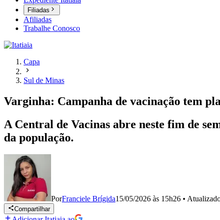
Filiadas
Afiliadas
Trabalhe Conosco
Capa
Sul de Minas
Varginha: Campanha de vacinação tem plan
A Central de Vacinas abre neste fim de sem
da população.
Por
Franciele Brígida
15/05/2026 às 15h26
•
Atualizad
Compartilhar
Adicionar Itatiaia ao