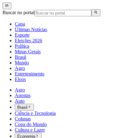
Buscar no portal
Capa
Últimas Notícias
Esporte
Eleições 2026
Política
Minas Gerais
Brasil
Mundo
Agro
Entretenimento
Eloos
Agro
Apostas
Auto
Brasil
Ciência e Tecnologia
Colunas
Copa do Mundo
Cultura e Lazer
Economia