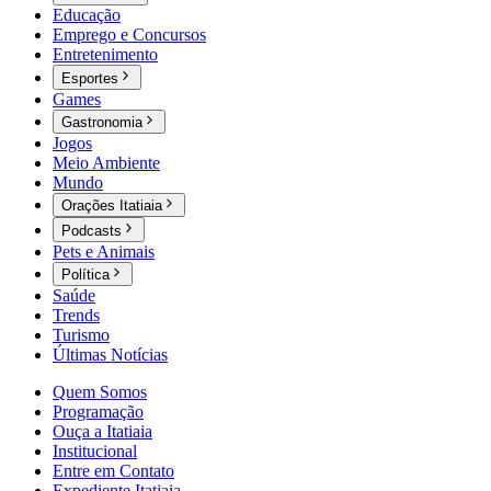
Educação
Emprego e Concursos
Entretenimento
Esportes
Games
Gastronomia
Jogos
Meio Ambiente
Mundo
Orações Itatiaia
Podcasts
Pets e Animais
Política
Saúde
Trends
Turismo
Últimas Notícias
Quem Somos
Programação
Ouça a Itatiaia
Institucional
Entre em Contato
Expediente Itatiaia