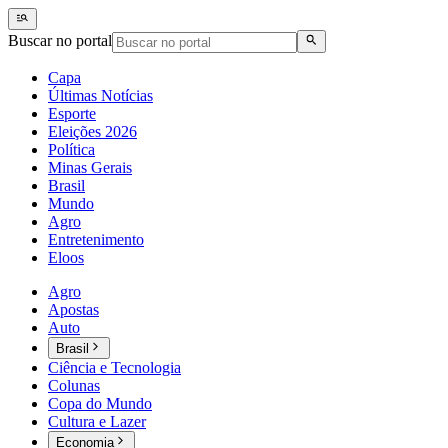
Buscar no portal
Capa
Últimas Notícias
Esporte
Eleições 2026
Política
Minas Gerais
Brasil
Mundo
Agro
Entretenimento
Eloos
Agro
Apostas
Auto
Brasil
Ciência e Tecnologia
Colunas
Copa do Mundo
Cultura e Lazer
Economia