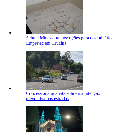
Sebrae Minas abre inscrições para o seminário
Empretec em Cruzília
Concessionária alerta sobre manutenção
preventiva nas estradas