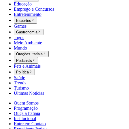
Educação
Emprego e Concursos
Entretenimento
Esportes
Games
Gastronomia
Jogos
Meio Ambiente
Mundo
Orações Itatiaia
Podcasts
Pets e Animais
Política
Saúde
Trends
Turismo
Últimas Notícias
Quem Somos
Programação
Ouça a Itatiaia
Institucional
Entre em Contato
Expediente Itatiaia