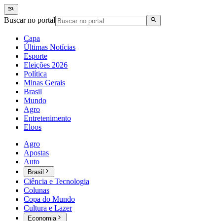
Buscar no portal
Capa
Últimas Notícias
Esporte
Eleições 2026
Política
Minas Gerais
Brasil
Mundo
Agro
Entretenimento
Eloos
Agro
Apostas
Auto
Brasil
Ciência e Tecnologia
Colunas
Copa do Mundo
Cultura e Lazer
Economia