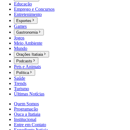
Educação
Emprego e Concursos
Entretenimento
Esportes
Games
Gastronomia
Jogos
Meio Ambiente
Mundo
Orações Itatiaia
Podcasts
Pets e Animais
Política
Saúde
Trends
Turismo
Últimas Notícias
Quem Somos
Programação
Ouça a Itatiaia
Institucional
Entre em Contato
Expediente Itatiaia