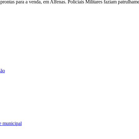
rontas para a venda, em Alfenas. Policiais Militares faziam patrulham
ião
e municipal