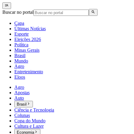
Buscar no portal
Capa
Últimas Notícias
Esporte
Eleições 2026
Política
Minas Gerais
Brasil
Mundo
Agro
Entretenimento
Eloos
Agro
Apostas
Auto
Brasil
Ciência e Tecnologia
Colunas
Copa do Mundo
Cultura e Lazer
Economia