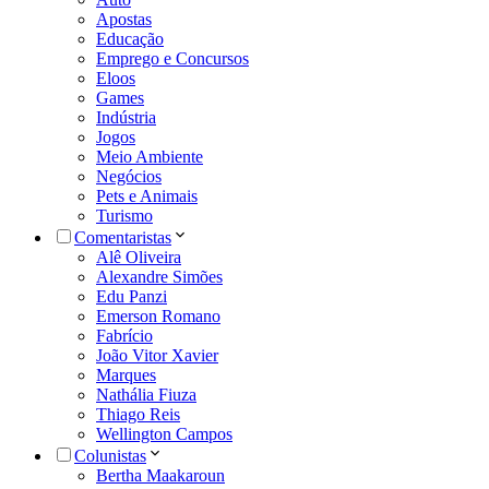
Apostas
Educação
Emprego e Concursos
Eloos
Games
Indústria
Jogos
Meio Ambiente
Negócios
Pets e Animais
Turismo
Comentaristas
Alê Oliveira
Alexandre Simões
Edu Panzi
Emerson Romano
Fabrício
João Vitor Xavier
Marques
Nathália Fiuza
Thiago Reis
Wellington Campos
Colunistas
Bertha Maakaroun