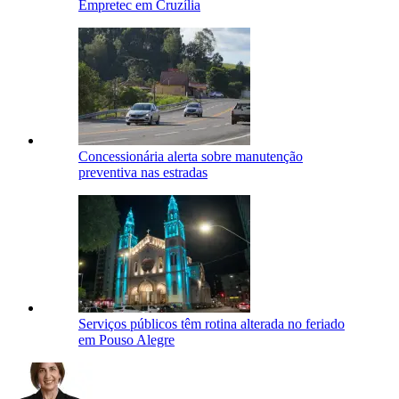
Empretec em Cruzília
Concessionária alerta sobre manutenção
preventiva nas estradas
Serviços públicos têm rotina alterada no feriado
em Pouso Alegre