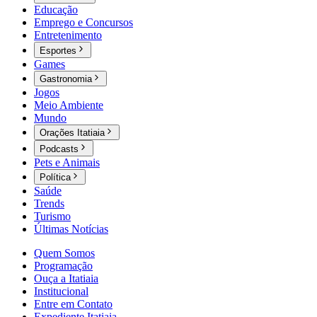
Educação
Emprego e Concursos
Entretenimento
Esportes
Games
Gastronomia
Jogos
Meio Ambiente
Mundo
Orações Itatiaia
Podcasts
Pets e Animais
Política
Saúde
Trends
Turismo
Últimas Notícias
Quem Somos
Programação
Ouça a Itatiaia
Institucional
Entre em Contato
Expediente Itatiaia