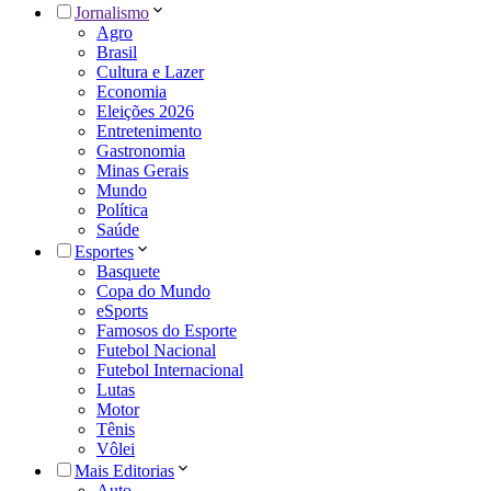
Jornalismo
Agro
Brasil
Cultura e Lazer
Economia
Eleições 2026
Entretenimento
Gastronomia
Minas Gerais
Mundo
Política
Saúde
Esportes
Basquete
Copa do Mundo
eSports
Famosos do Esporte
Futebol Nacional
Futebol Internacional
Lutas
Motor
Tênis
Vôlei
Mais Editorias
Auto