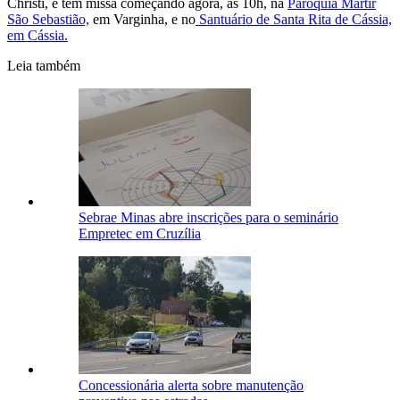
Christi, e tem missa começando agora, às 10h, na
Paróquia Mártir
São Sebastião,
em Varginha, e no
Santuário de Santa Rita de Cássia,
em Cássia.
Leia também
Sebrae Minas abre inscrições para o seminário
Empretec em Cruzília
Concessionária alerta sobre manutenção