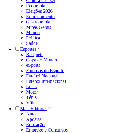
Cultura e Lazer
Economia
Eleições 2026
Entretenimento
Gastronomia
Minas Gerais
Mundo
Política
Saúde
Esportes
Basquete
Copa do Mundo
eSports
Famosos do Esporte
Futebol Nacional
Futebol Internacional
Lutas
Motor
Tênis
Vôlei
Mais Editorias
Auto
Apostas
Educação
Emprego e Concursos