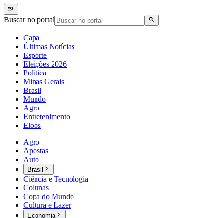
Buscar no portal
Capa
Últimas Notícias
Esporte
Eleições 2026
Política
Minas Gerais
Brasil
Mundo
Agro
Entretenimento
Eloos
Agro
Apostas
Auto
Brasil
Ciência e Tecnologia
Colunas
Copa do Mundo
Cultura e Lazer
Economia