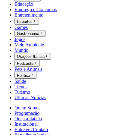
Educação
Emprego e Concursos
Entretenimento
Esportes
Games
Gastronomia
Jogos
Meio Ambiente
Mundo
Orações Itatiaia
Podcasts
Pets e Animais
Política
Saúde
Trends
Turismo
Últimas Notícias
Quem Somos
Programação
Ouça a Itatiaia
Institucional
Entre em Contato
Expediente Itatiaia