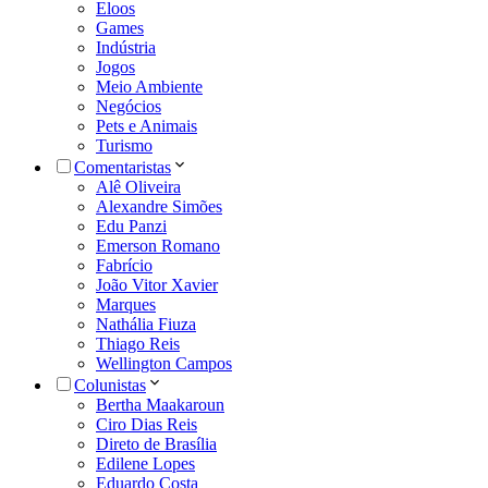
Eloos
Games
Indústria
Jogos
Meio Ambiente
Negócios
Pets e Animais
Turismo
Comentaristas
Alê Oliveira
Alexandre Simões
Edu Panzi
Emerson Romano
Fabrício
João Vitor Xavier
Marques
Nathália Fiuza
Thiago Reis
Wellington Campos
Colunistas
Bertha Maakaroun
Ciro Dias Reis
Direto de Brasília
Edilene Lopes
Eduardo Costa