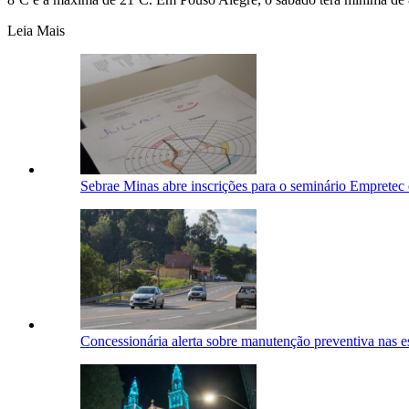
Leia Mais
Sebrae Minas abre inscrições para o seminário Empretec 
Concessionária alerta sobre manutenção preventiva nas e