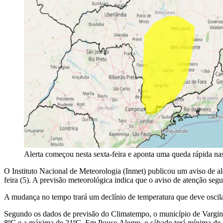
Alerta começou nesta sexta-feira e aponta uma queda rápida na
O Instituto Nacional de Meteorologia (Inmet) publicou um aviso de al
feira (5). A previsão meteorológica indica que o aviso de atenção segu
A mudança no tempo trará um declínio de temperatura que deve oscilar 
Segundo os dados de previsão do Climatempo, o município de Varginh
8ºC e a máxima de 21ºC. Em Pouso Alegre, o sábado terá mínima d