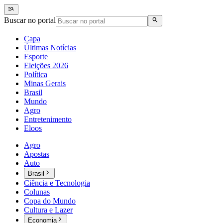
Buscar no portal
Capa
Últimas Notícias
Esporte
Eleições 2026
Política
Minas Gerais
Brasil
Mundo
Agro
Entretenimento
Eloos
Agro
Apostas
Auto
Brasil
Ciência e Tecnologia
Colunas
Copa do Mundo
Cultura e Lazer
Economia