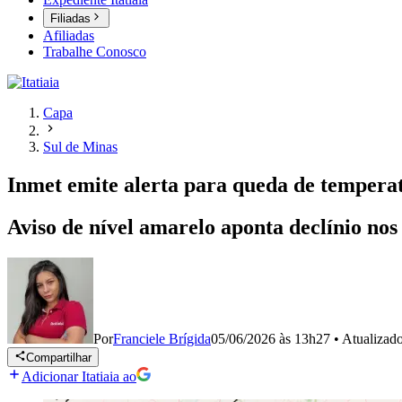
Filiadas
Afiliadas
Trabalhe Conosco
Capa
Sul de Minas
Inmet emite alerta para queda de tempera
Aviso de nível amarelo aponta declínio nos 
Por
Franciele Brígida
05/06/2026 às 13h27
•
Atualizad
Compartilhar
Adicionar Itatiaia ao