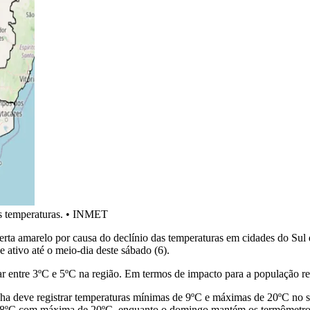
s temperaturas.
•
INMET
erta amarelo por causa do declínio das temperaturas em cidades do Sul
e ativo até o meio-dia deste sábado (6).
entre 3ºC e 5ºC na região. Em termos de impacto para a população regio
a deve registrar temperaturas mínimas de 9ºC e máximas de 20ºC no s
e 8ºC com máxima de 20ºC, enquanto o domingo mantém os termômetr