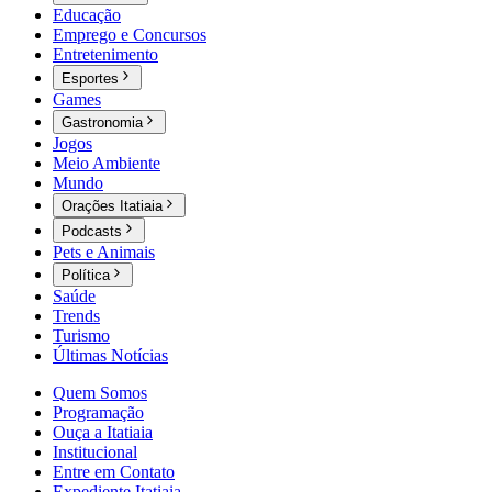
Educação
Emprego e Concursos
Entretenimento
Esportes
Games
Gastronomia
Jogos
Meio Ambiente
Mundo
Orações Itatiaia
Podcasts
Pets e Animais
Política
Saúde
Trends
Turismo
Últimas Notícias
Quem Somos
Programação
Ouça a Itatiaia
Institucional
Entre em Contato
Expediente Itatiaia