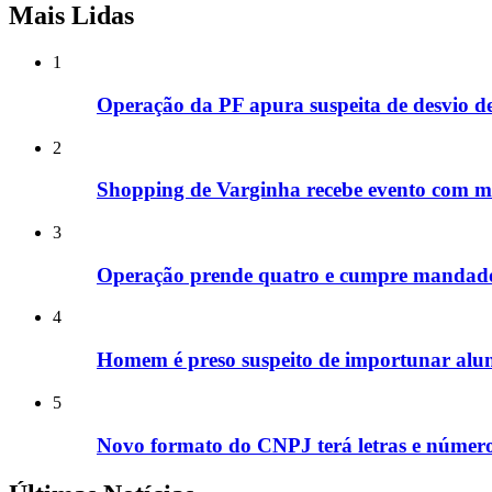
Mais Lidas
1
Operação da PF apura suspeita de desvio d
2
Shopping de Varginha recebe evento com mú
3
Operação prende quatro e cumpre mandado
4
Homem é preso suspeito de importunar alu
5
Novo formato do CNPJ terá letras e números