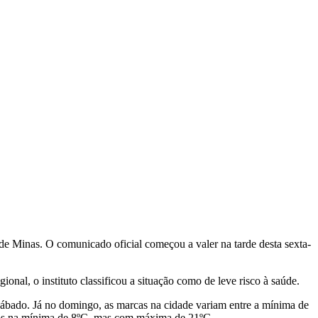
 de Minas. O comunicado oficial começou a valer na tarde desta sexta-
nal, o instituto classificou a situação como de leve risco à saúde.
ábado. Já no domingo, as marcas na cidade variam entre a mínima de
os na mínima de 8ºC, mas com máxima de 21ºC.