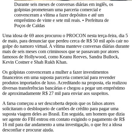
Durante seis meses de conversas diárias em inglês, os
golpistas prometeram uma parceria comercial e
convenceram a vítima a fazer depósitos e até um
empréstimo de vinte e sete mil reais.
•
Prefeitura de
Poços de Caldas
Uma idosa de 69 anos procurou o PROCON nesta terça-feira, dia 5
de maio, para denunciar que perdeu cerca de R$ 50 mil após cair no
golpe do namoro virtual. A vítima manteve conversas diárias durante
mais de seis meses com criminosos que se passavam por atores
famosos de Hollywood, como Keanu Reeves, Sandra Bullock,
Kevin Costner e Shah Rukh Khan.
Os golpistas convenceram a mulher a fazer investimentos
financeiros em uma suposta parceria comercial para revender
produtos importados de luxo. Acreditando na proposta, ela realizou
diversas transferências bancárias e chegou a pegar um empréstimo
de aproximadamente R$ 27 mil para enviar aos suspeitos.
A farsa começou a ser descoberta depois que os falsos atores
solicitaram o desbloqueio de cartões de crédito para pagar uma
suposta viagem deles ao Brasil. Em seguida, um homem que dizia
ser agente do FBI entrou em contato exigindo o pagamento de R$
16 mil para dar andamento a uma investigação, o que fez a idosa
desconfiar e procurar ajuda.