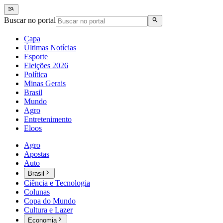
Buscar no portal
Capa
Últimas Notícias
Esporte
Eleições 2026
Política
Minas Gerais
Brasil
Mundo
Agro
Entretenimento
Eloos
Agro
Apostas
Auto
Brasil
Ciência e Tecnologia
Colunas
Copa do Mundo
Cultura e Lazer
Economia