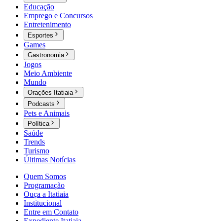
Educação
Emprego e Concursos
Entretenimento
Esportes
Games
Gastronomia
Jogos
Meio Ambiente
Mundo
Orações Itatiaia
Podcasts
Pets e Animais
Política
Saúde
Trends
Turismo
Últimas Notícias
Quem Somos
Programação
Ouça a Itatiaia
Institucional
Entre em Contato
Expediente Itatiaia