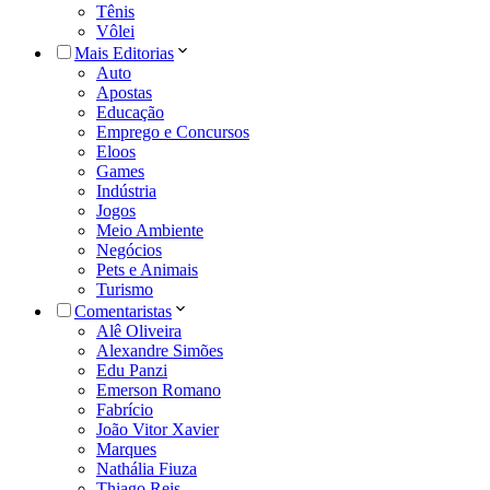
Tênis
Vôlei
Mais Editorias
Auto
Apostas
Educação
Emprego e Concursos
Eloos
Games
Indústria
Jogos
Meio Ambiente
Negócios
Pets e Animais
Turismo
Comentaristas
Alê Oliveira
Alexandre Simões
Edu Panzi
Emerson Romano
Fabrício
João Vitor Xavier
Marques
Nathália Fiuza
Thiago Reis