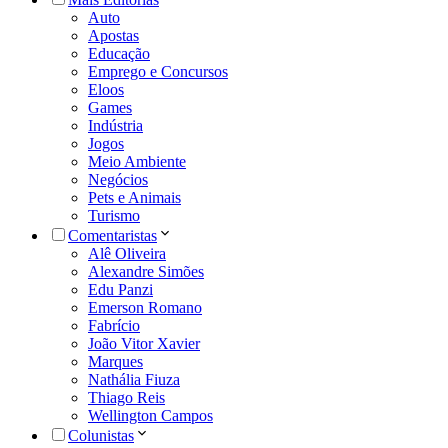
Auto
Apostas
Educação
Emprego e Concursos
Eloos
Games
Indústria
Jogos
Meio Ambiente
Negócios
Pets e Animais
Turismo
Comentaristas
Alê Oliveira
Alexandre Simões
Edu Panzi
Emerson Romano
Fabrício
João Vitor Xavier
Marques
Nathália Fiuza
Thiago Reis
Wellington Campos
Colunistas