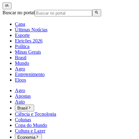
Buscar no portal
Capa
Últimas Notícias
Esporte
Eleições 2026
Política
Minas Gerais
Brasil
Mundo
Agro
Entretenimento
Eloos
Agro
Apostas
Auto
Brasil
Ciência e Tecnologia
Colunas
Copa do Mundo
Cultura e Lazer
Economia