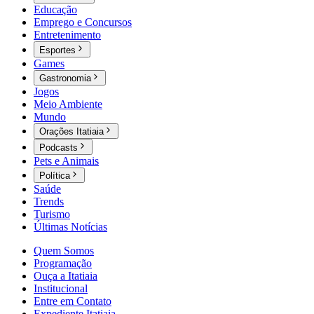
Educação
Emprego e Concursos
Entretenimento
Esportes
Games
Gastronomia
Jogos
Meio Ambiente
Mundo
Orações Itatiaia
Podcasts
Pets e Animais
Política
Saúde
Trends
Turismo
Últimas Notícias
Quem Somos
Programação
Ouça a Itatiaia
Institucional
Entre em Contato
Expediente Itatiaia