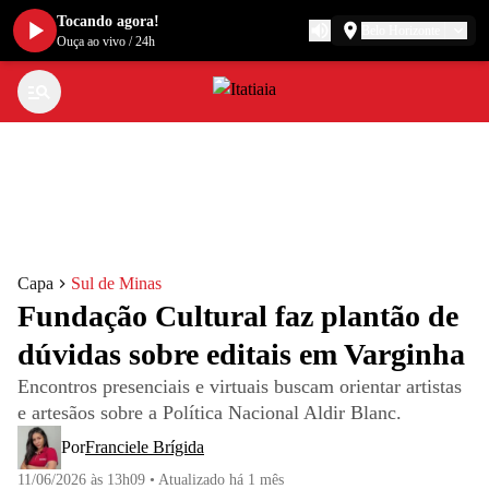
Tocando agora!
Belo Horizonte
Ouça ao vivo
/
24h
Capa
Sul de Minas
Fundação Cultural faz plantão de
dúvidas sobre editais em Varginha
Encontros presenciais e virtuais buscam orientar artistas
e artesãos sobre a Política Nacional Aldir Blanc.
Por
Franciele Brígida
11/06/2026 às 13h09
•
Atualizado
há 1 mês