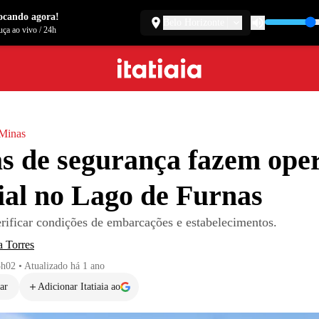
ocando agora!
Belo Horizonte
ça ao vivo
/
24h
 Minas
s de segurança fazem ope
ial no Lago de Furnas
erificar condições de embarcações e estabelecimentos.
a Torres
3h02
•
Atualizado
há 1 ano
ar
Adicionar Itatiaia ao