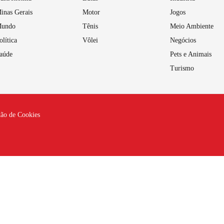
inas Gerais
Motor
Jogos
undo
Tênis
Meio Ambiente
olítica
Vôlei
Negócios
aúde
Pets e Animais
Turismo
tão de Cookies