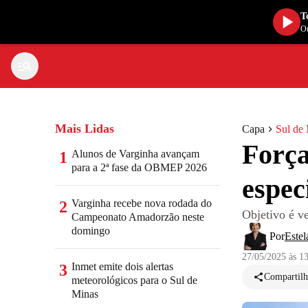
T
Ou
Mais Lidas
Capa
Sul de
Força
Alunos de Varginha avançam
1
para a 2ª fase da OBMEP 2026
espec
Varginha recebe nova rodada do
2
Objetivo é v
Campeonato Amadorzão neste
domingo
Por
Estel
27/05/2025 às 1
Inmet emite dois alertas
3
Compartilh
meteorológicos para o Sul de
Minas