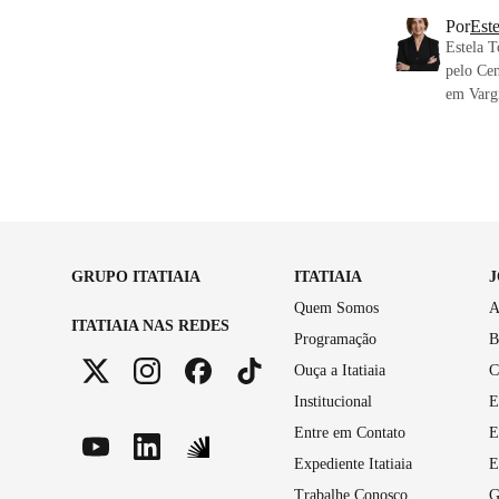
Por
Este
Estela T
pelo Cen
em Vargi
GRUPO ITATIAIA
ITATIAIA
Quem Somos
A
ITATIAIA NAS REDES
Programação
B
Ouça a Itatiaia
C
Institucional
E
Entre em Contato
E
Expediente Itatiaia
E
Trabalhe Conosco
G