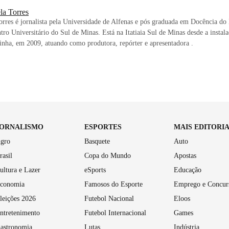
la Torres
orres é jornalista pela Universidade de Alfenas e pós graduada em Docência do
tro Universitário do Sul de Minas. Está na Itatiaia Sul de Minas desde a instal
nha, em 2009, atuando como produtora, repórter e apresentadora .
JORNALISMO
ESPORTES
MAIS EDITORI
gro
Basquete
Auto
rasil
Copa do Mundo
Apostas
ultura e Lazer
eSports
Educação
conomia
Famosos do Esporte
Emprego e Concur
leições 2026
Futebol Nacional
Eloos
ntretenimento
Futebol Internacional
Games
astronomia
Lutas
Indústria