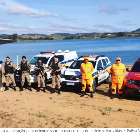
am a operação para orientar sobre o uso correto do colete salva-vidas.
•
Polícia M