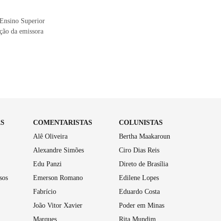
 Ensino Superior
ação da emissora
AS
COMENTARISTAS
COLUNISTAS
Alê Oliveira
Bertha Maakaroun
Alexandre Simões
Ciro Dias Reis
Edu Panzi
Direto de Brasília
sos
Emerson Romano
Edilene Lopes
Fabrício
Eduardo Costa
João Vitor Xavier
Poder em Minas
Marques
Rita Mundim