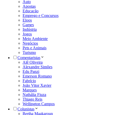
Auto
Apostas
Educação
Emprego e Concursos
Eloos
Games
Indústria
Jogos
Meio Ambiente
Negócios
Pets e Animais
Turismo
Comentaristas
Alê Oliveira
Alexandre Simões
Edu Panzi
Emerson Romano
Fabrício
João Vitor Xavier
Marques
Nathália Fiuza
Thiago Reis
Wellington Campos
Colunistas
Bertha Maakaroun