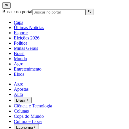
Buscar no portal
Capa
Últimas Notícias
Esporte
Eleições 2026
Política
Minas Gerais
Brasil
Mundo
Agro
Entretenimento
Eloos
Agro
Apostas
Auto
Brasil
Ciência e Tecnologia
Colunas
Copa do Mundo
Cultura e Lazer
Economia