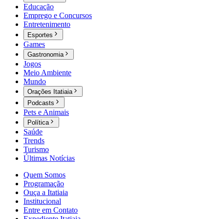
Educação
Emprego e Concursos
Entretenimento
Esportes
Games
Gastronomia
Jogos
Meio Ambiente
Mundo
Orações Itatiaia
Podcasts
Pets e Animais
Política
Saúde
Trends
Turismo
Últimas Notícias
Quem Somos
Programação
Ouça a Itatiaia
Institucional
Entre em Contato
Expediente Itatiaia