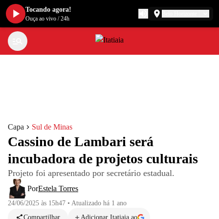
Tocando agora!
Belo Horizonte
Ouça ao vivo
/
24h
Capa
Sul de Minas
Cassino de Lambari será
incubadora de projetos culturais
Projeto foi apresentado por secretário estadual.
Por
Estela Torres
24/06/2025 às 15h47
•
Atualizado
há 1 ano
Compartilhar
Adicionar Itatiaia ao