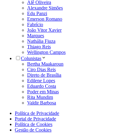
Alê Oliveira
Alexandre Simões
Edu Panzi
Emerson Romano
Fabrício
João Vitor Xavier
Marques
Nathália Fiuza
Thiago Reis
Wellington Campos
Colunistas
Bertha Maakaroun
Ciro Dias Reis
Direto de Brasília
Edilene Lopes
Eduardo Costa
Poder em Minas
Rita Mundim
Valdir Barbosa
Política de Privacidade
Portal de Privacidade
Política de Cookies
Gestão de Cookies