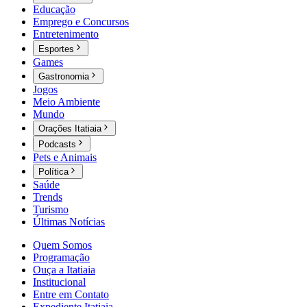
Educação
Emprego e Concursos
Entretenimento
Esportes
Games
Gastronomia
Jogos
Meio Ambiente
Mundo
Orações Itatiaia
Podcasts
Pets e Animais
Política
Saúde
Trends
Turismo
Últimas Notícias
Quem Somos
Programação
Ouça a Itatiaia
Institucional
Entre em Contato
Expediente Itatiaia