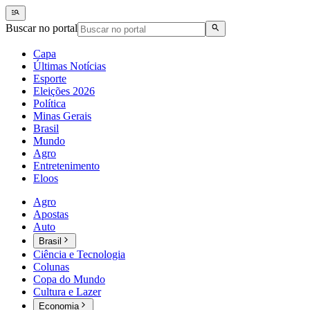
Buscar no portal
Capa
Últimas Notícias
Esporte
Eleições 2026
Política
Minas Gerais
Brasil
Mundo
Agro
Entretenimento
Eloos
Agro
Apostas
Auto
Brasil
Ciência e Tecnologia
Colunas
Copa do Mundo
Cultura e Lazer
Economia