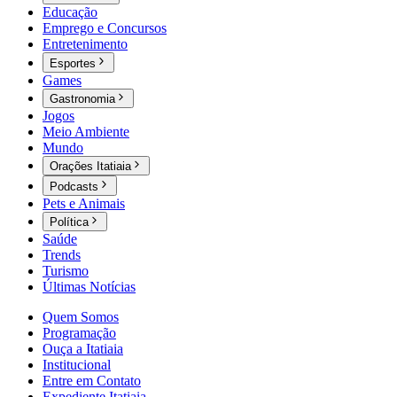
Educação
Emprego e Concursos
Entretenimento
Esportes
Games
Gastronomia
Jogos
Meio Ambiente
Mundo
Orações Itatiaia
Podcasts
Pets e Animais
Política
Saúde
Trends
Turismo
Últimas Notícias
Quem Somos
Programação
Ouça a Itatiaia
Institucional
Entre em Contato
Expediente Itatiaia