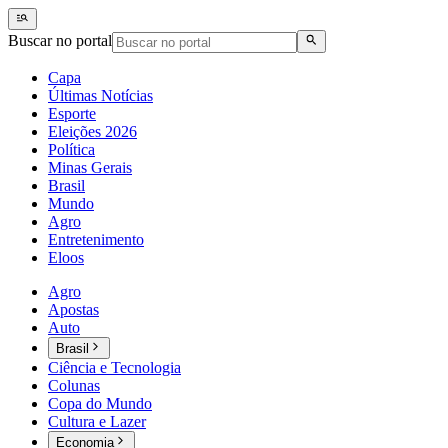
Buscar no portal
Capa
Últimas Notícias
Esporte
Eleições 2026
Política
Minas Gerais
Brasil
Mundo
Agro
Entretenimento
Eloos
Agro
Apostas
Auto
Brasil
Ciência e Tecnologia
Colunas
Copa do Mundo
Cultura e Lazer
Economia