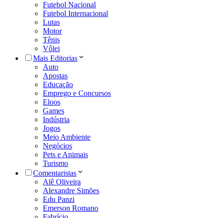
Futebol Nacional
Futebol Internacional
Lutas
Motor
Tênis
Vôlei
Mais Editorias
Auto
Apostas
Educação
Emprego e Concursos
Eloos
Games
Indústria
Jogos
Meio Ambiente
Negócios
Pets e Animais
Turismo
Comentaristas
Alê Oliveira
Alexandre Simões
Edu Panzi
Emerson Romano
Fabrício