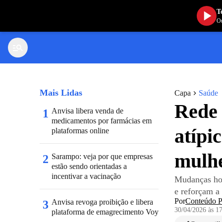
T
Ou
Mais Lidas
Capa
Saúde
Rede 
Anvisa libera venda de
1
medicamentos por farmácias em
atípi
plataformas online
mulh
Sarampo: veja por que empresas
2
estão sendo orientadas a
incentivar a vacinação
Mudanças hor
e reforçam a
Por
Conteúdo Pu
Anvisa revoga proibição e libera
3
30/04/2026 às 1
plataforma de emagrecimento Voy