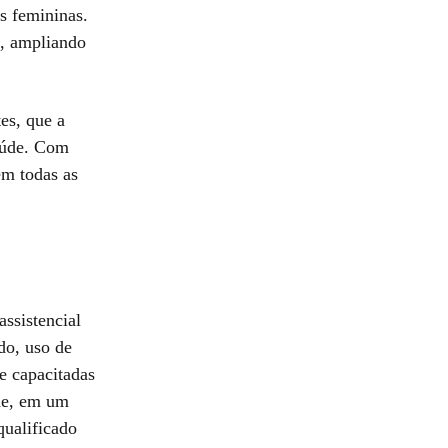
s femininas.
a, ampliando
es, que a
aúde. Com
em todas as
ssistencial
do, uso de
e capacitadas
ade, em um
qualificado