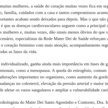
 muitas mulheres, a saúde do coração muitas vezes fica em se
ho, família, cuidados com a casa e tantos compromissos acumu
ortantes acabam sendo deixados para depois. Mas o que não 
 é que as doenças cardiovasculares seguem como a principal 
as mulheres e, muitas vezes, dão sinais menos óbvios do que 
 cenário, especialistas da Rede Mater Dei de Saúde reforçam 
a o coração feminino com mais atenção, acompanhamento regu
das as fases da vida.
 individualizado, ganha ainda mais importância em fases de 
monais, como a menopausa. A queda do estrogênio, comum n
a alterações importantes no organismo, como aumento da gord
udanças no colesterol, elevação da pressão arterial e maior i
e afetar os vasos sanguíneos e ampliar a vulnerabilidade card
rdiologista do Mater Dei Santo Agostinho e Contorno, Dra. I