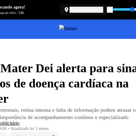
ocando agora!
Belo Horizonte
ça ao vivo
/
24h
Mater Dei alerta para sina
cos de doença cardíaca na
er
monais, rotina intensa e falta de informação podem atrasar o
 importância de acompanhamento contínuo e especializado
blicitário
7h36
•
Atualizado
há 3 meses