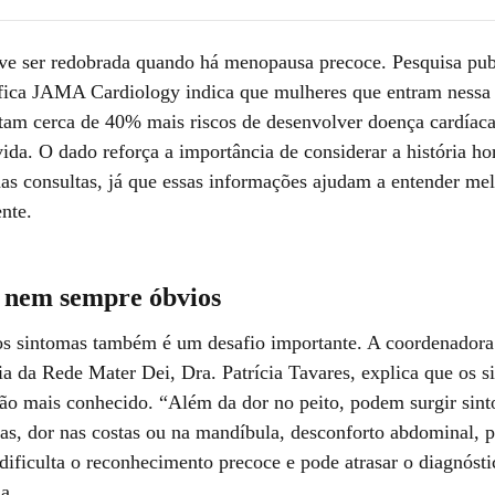
ve ser redobrada quando há menopausa precoce. Pesquisa pub
tífica JAMA Cardiology indica que mulheres que entram nessa
tam cerca de 40% mais riscos de desenvolver doença cardíaca
ida. O dado reforça a importância de considerar a história h
nas consultas, já que essas informações ajudam a entender mel
nte.
 nem sempre óbvios
s sintomas também é um desafio importante. A coordenadora
ia da Rede Mater Dei, Dra. Patrícia Tavares, explica que os 
rão mais conhecido. “Além da dor no peito, podem surgir si
eas, dor nas costas ou na mandíbula, desconforto abdominal, p
 dificulta o reconhecimento precoce e pode atrasar o diagnósti
ia.