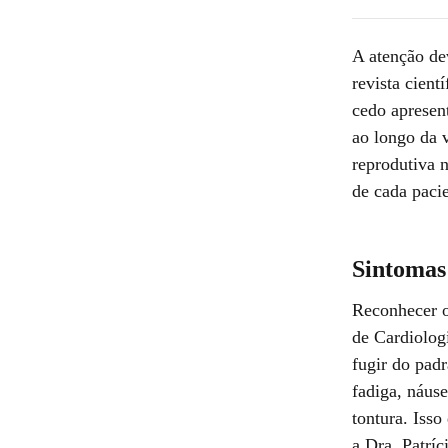
A atenção de
revista cien
cedo apresen
ao longo da v
reprodutiva 
de cada pacie
Sintomas
Reconhecer o
de Cardiolog
fugir do pad
fadiga, náus
tontura. Isso
a Dra. Patríc