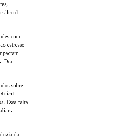
tes,
e álcool
dades com
ao estresse
impactam
 a Dra.
udos sobre
difícil
. Essa falta
liar a
ologia da