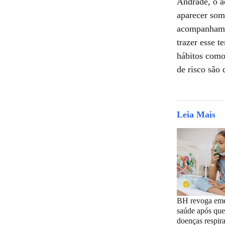
Andrade, o a
aparecer som
acompanhamen
trazer esse t
hábitos como 
de risco são 
Leia Mais
BH revoga eme
saúde após que
doenças respira