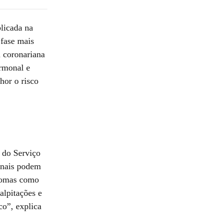
licada na
 fase mais
 coronariana
ormonal e
hor o risco
 do Serviço
sinais podem
ntomas como
alpitações e
co”, explica