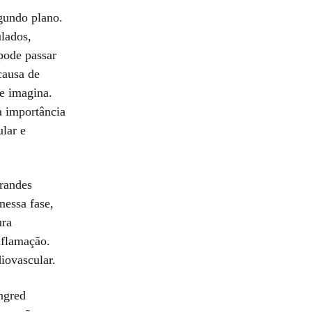
gundo plano.
lados,
pode passar
causa de
se imagina.
a importância
lar e
grandes
essa fase,
ura
nflamação.
iovascular.
ngred