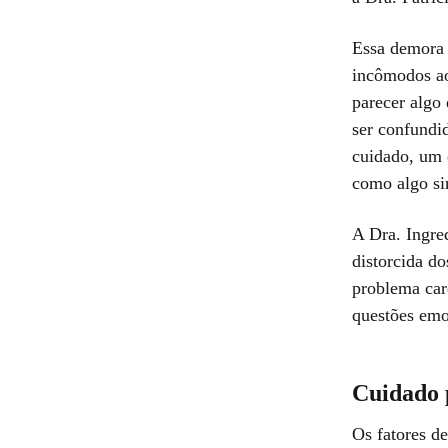
Essa demora 
incômodos ao
parecer algo 
ser confundi
cuidado, um 
como algo si
A Dra. Ingre
distorcida do
problema car
questões emo
Cuidado 
Os fatores d