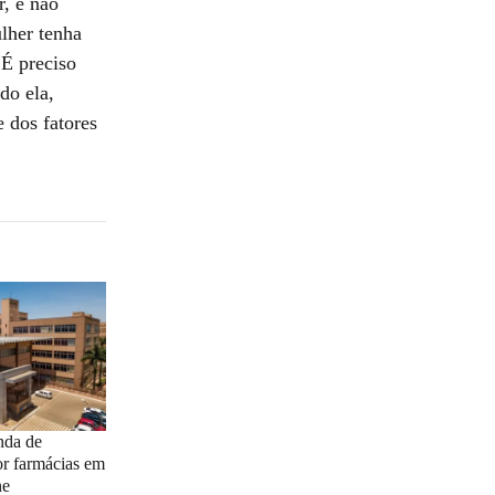
, e não
lher tenha
 É preciso
do ela,
e dos fatores
nda de
r farmácias em
ne