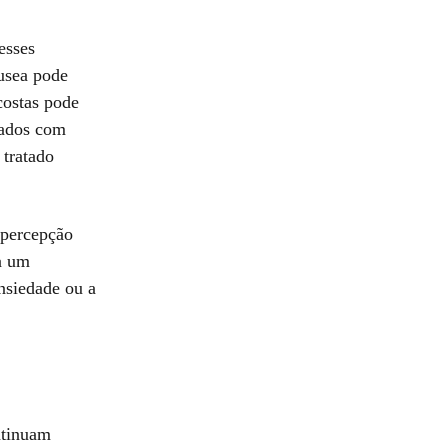
esses
usea pode
 costas pode
gados com
 tratado
 percepção
 a um
nsiedade ou a
ntinuam