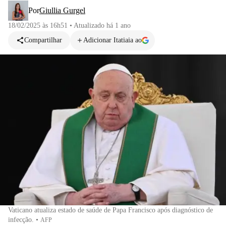
Por
Giullia Gurgel
18/02/2025 às 16h51
•
Atualizado
há 1 ano
Compartilhar
Adicionar Itatiaia ao
Vaticano atualiza estado de saúde de Papa Francisco após diagnóstico de
infecção.
•
AFP