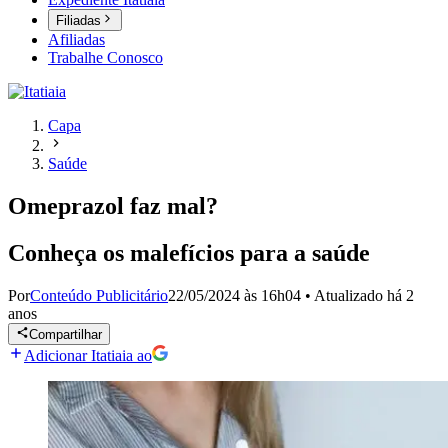
Filiadas
Afiliadas
Trabalhe Conosco
Capa
Saúde
Omeprazol faz mal?
Conheça os malefícios para a saúde
Por
Conteúdo Publicitário
22/05/2024 às 16h04
•
Atualizado
há 2
anos
Compartilhar
Adicionar Itatiaia ao