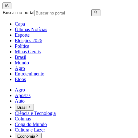
Buscar no portal
Capa
Últimas Notícias
Esporte
Eleições 2026
Política
Minas Gerais
Brasil
Mundo
Agro
Entretenimento
Eloos
Agro
Apostas
Auto
Brasil
Ciência e Tecnologia
Colunas
Copa do Mundo
Cultura e Lazer
Economia