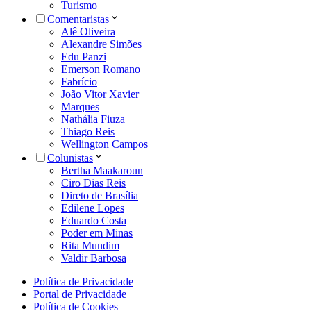
Turismo
Comentaristas
Alê Oliveira
Alexandre Simões
Edu Panzi
Emerson Romano
Fabrício
João Vitor Xavier
Marques
Nathália Fiuza
Thiago Reis
Wellington Campos
Colunistas
Bertha Maakaroun
Ciro Dias Reis
Direto de Brasília
Edilene Lopes
Eduardo Costa
Poder em Minas
Rita Mundim
Valdir Barbosa
Política de Privacidade
Portal de Privacidade
Política de Cookies