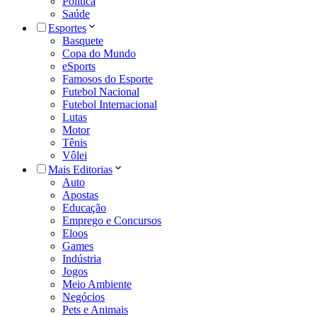
Política
Saúde
Esportes
Basquete
Copa do Mundo
eSports
Famosos do Esporte
Futebol Nacional
Futebol Internacional
Lutas
Motor
Tênis
Vôlei
Mais Editorias
Auto
Apostas
Educação
Emprego e Concursos
Eloos
Games
Indústria
Jogos
Meio Ambiente
Negócios
Pets e Animais