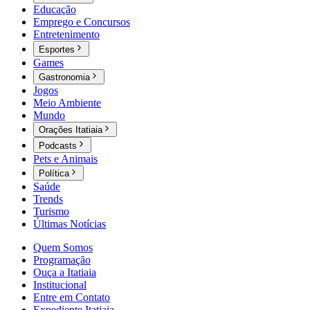
Educação
Emprego e Concursos
Entretenimento
Esportes
Games
Gastronomia
Jogos
Meio Ambiente
Mundo
Orações Itatiaia
Podcasts
Pets e Animais
Política
Saúde
Trends
Turismo
Últimas Notícias
Quem Somos
Programação
Ouça a Itatiaia
Institucional
Entre em Contato
Expediente Itatiaia