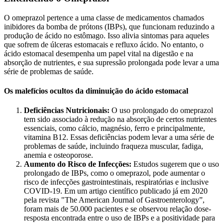
O omeprazol pertence a uma classe de medicamentos chamados
inibidores da bomba de prótons (IBPs), que funcionam reduzindo a
produção de ácido no estômago. Isso alivia sintomas para aqueles
que sofrem de úlceras estomacais e refluxo ácido. No entanto, o
ácido estomacal desempenha um papel vital na digestão e na
absorção de nutrientes, e sua supressão prolongada pode levar a uma
série de problemas de saúde.
Os malefícios ocultos da diminuição do ácido estomacal
Deficiências Nutricionais:
O uso prolongado do omeprazol
tem sido associado à redução na absorção de certos nutrientes
essenciais, como cálcio, magnésio, ferro e principalmente,
vitamina B12. Essas deficiências podem levar a uma série de
problemas de saúde, incluindo fraqueza muscular, fadiga,
anemia e osteoporose.
Aumento do Risco de Infecções:
Estudos sugerem que o uso
prolongado de IBPs, como o omeprazol, pode aumentar o
risco de infecções gastrointestinais, respiratórias e inclusive
COVID-19. Em um artigo científico publicado já em 2020
pela revista "The American Journal of Gastroenterology”,
foram mais de 50.000 pacientes e se observou relação dose-
resposta encontrada entre o uso de IBPs e a positividade para