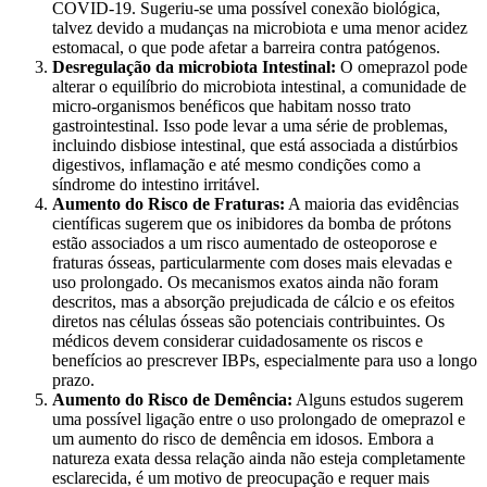
COVID-19. Sugeriu-se uma possível conexão biológica,
talvez devido a mudanças na microbiota e uma menor acidez
estomacal, o que pode afetar a barreira contra patógenos.
Desregulação da microbiota Intestinal:
O omeprazol pode
alterar o equilíbrio do microbiota intestinal, a comunidade de
micro-organismos benéficos que habitam nosso trato
gastrointestinal. Isso pode levar a uma série de problemas,
incluindo disbiose intestinal, que está associada a distúrbios
digestivos, inflamação e até mesmo condições como a
síndrome do intestino irritável.
Aumento do Risco de Fraturas:
A maioria das evidências
científicas sugerem que os inibidores da bomba de prótons
estão associados a um risco aumentado de osteoporose e
fraturas ósseas, particularmente com doses mais elevadas e
uso prolongado. Os mecanismos exatos ainda não foram
descritos, mas a absorção prejudicada de cálcio e os efeitos
diretos nas células ósseas são potenciais contribuintes. Os
médicos devem considerar cuidadosamente os riscos e
benefícios ao prescrever IBPs, especialmente para uso a longo
prazo.
Aumento do Risco de Demência:
Alguns estudos sugerem
uma possível ligação entre o uso prolongado de omeprazol e
um aumento do risco de demência em idosos. Embora a
natureza exata dessa relação ainda não esteja completamente
esclarecida, é um motivo de preocupação e requer mais