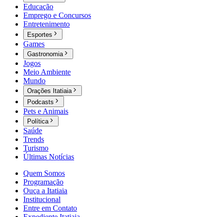
Educação
Emprego e Concursos
Entretenimento
Esportes
Games
Gastronomia
Jogos
Meio Ambiente
Mundo
Orações Itatiaia
Podcasts
Pets e Animais
Política
Saúde
Trends
Turismo
Últimas Notícias
Quem Somos
Programação
Ouça a Itatiaia
Institucional
Entre em Contato
Expediente Itatiaia