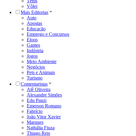
Tênis
Vôlei
Mais Editorias
Auto
Apostas
Educação
Emprego e Concursos
Eloos
Games
Indústria
Jogos
Meio Ambiente
Negócios
Pets e Animais
Turismo
Comentaristas
Alê Oliveira
Alexandre Simões
Edu Panzi
Emerson Romano
Fabrício
João Vitor Xavier
Marques
Nathália Fiuza
Thiago Reis