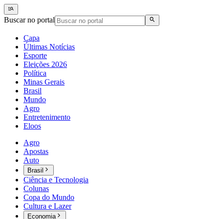
Buscar no portal
Capa
Últimas Notícias
Esporte
Eleições 2026
Política
Minas Gerais
Brasil
Mundo
Agro
Entretenimento
Eloos
Agro
Apostas
Auto
Brasil
Ciência e Tecnologia
Colunas
Copa do Mundo
Cultura e Lazer
Economia