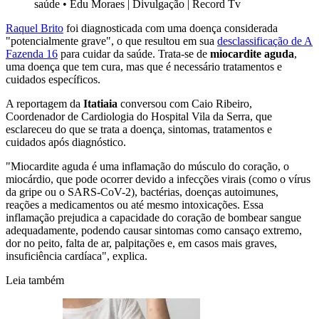
saúde
•
Edu Moraes | Divulgação | Record Tv
Raquel Brito
foi diagnosticada com uma doença considerada
"potencialmente grave", o que resultou em sua
desclassificação de A
Fazenda 16
para cuidar da saúde. Trata-se de
miocardite aguda
,
uma doença que tem cura, mas que é necessário tratamentos e
cuidados específicos.
A reportagem da
Itatiaia
conversou com Caio Ribeiro,
Coordenador de Cardiologia do Hospital Vila da Serra, que
esclareceu do que se trata a doença, sintomas, tratamentos e
cuidados após diagnóstico.
"Miocardite aguda é uma inflamação do músculo do coração, o
miocárdio, que pode ocorrer devido a infecções virais (como o vírus
da gripe ou o SARS-CoV-2), bactérias, doenças autoimunes,
reações a medicamentos ou até mesmo intoxicações. Essa
inflamação prejudica a capacidade do coração de bombear sangue
adequadamente, podendo causar sintomas como cansaço extremo,
dor no peito, falta de ar, palpitações e, em casos mais graves,
insuficiência cardíaca", explica.
Leia também