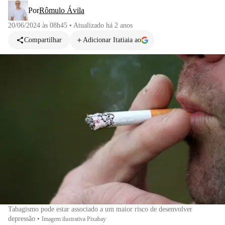
Por
Rômulo Ávila
20/06/2024 às 08h45
•
Atualizado
há 2 anos
Compartilhar
Adicionar Itatiaia ao
Tabagismo pode estar associado a um maior risco de desenvolver
depressão
•
Imagem ilustrativa Pixabay