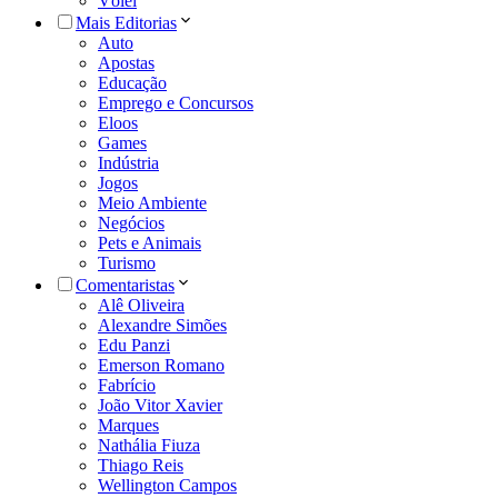
Vôlei
Mais Editorias
Auto
Apostas
Educação
Emprego e Concursos
Eloos
Games
Indústria
Jogos
Meio Ambiente
Negócios
Pets e Animais
Turismo
Comentaristas
Alê Oliveira
Alexandre Simões
Edu Panzi
Emerson Romano
Fabrício
João Vitor Xavier
Marques
Nathália Fiuza
Thiago Reis
Wellington Campos