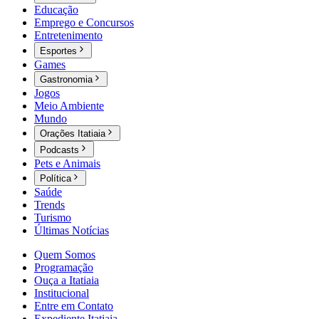
Educação
Emprego e Concursos
Entretenimento
Esportes
Games
Gastronomia
Jogos
Meio Ambiente
Mundo
Orações Itatiaia
Podcasts
Pets e Animais
Política
Saúde
Trends
Turismo
Últimas Notícias
Quem Somos
Programação
Ouça a Itatiaia
Institucional
Entre em Contato
Expediente Itatiaia