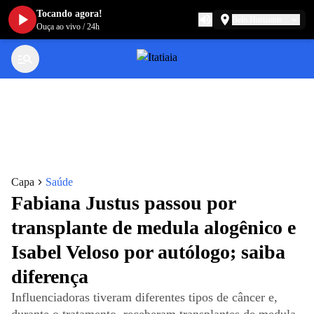
Tocando agora!
Belo Horizonte
Ouça ao vivo
/
24h
Capa
Saúde
Fabiana Justus passou por
transplante de medula alogênico e
Isabel Veloso por autólogo; saiba
diferença
Influenciadoras tiveram diferentes tipos de câncer e,