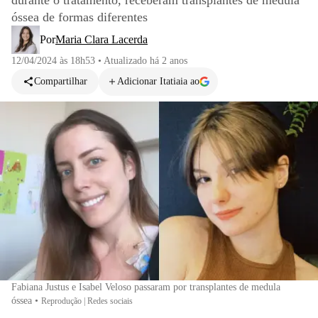
durante o tratamento, receberam transplantes de medula
óssea de formas diferentes
Por
Maria Clara Lacerda
12/04/2024 às 18h53
•
Atualizado
há 2 anos
Compartilhar
Adicionar Itatiaia ao
Fabiana Justus e Isabel Veloso passaram por transplantes de medula
óssea
•
Reprodução | Redes sociais