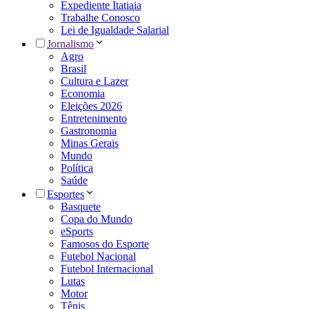
Expediente Itatiaia
Trabalhe Conosco
Lei de Igualdade Salarial
Jornalismo
Agro
Brasil
Cultura e Lazer
Economia
Eleições 2026
Entretenimento
Gastronomia
Minas Gerais
Mundo
Política
Saúde
Esportes
Basquete
Copa do Mundo
eSports
Famosos do Esporte
Futebol Nacional
Futebol Internacional
Lutas
Motor
Tênis