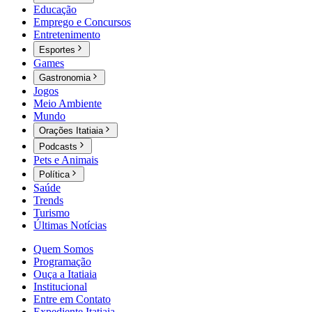
Educação
Emprego e Concursos
Entretenimento
Esportes
Games
Gastronomia
Jogos
Meio Ambiente
Mundo
Orações Itatiaia
Podcasts
Pets e Animais
Política
Saúde
Trends
Turismo
Últimas Notícias
Quem Somos
Programação
Ouça a Itatiaia
Institucional
Entre em Contato
Expediente Itatiaia