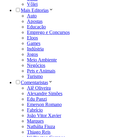
Vôlei
Mais Editorias
Auto
Apostas
Educação
Emprego e Concursos
Eloos
Games
Indústria
Jogos
Meio Ambiente
Negócios
Pets e Animais
Turismo
Comentaristas
Alê Oliveira
Alexandre Simões
Edu Panzi
Emerson Romano
Fabrício
João Vitor Xavier
Marques
Nathália Fiuza
Thiago Reis