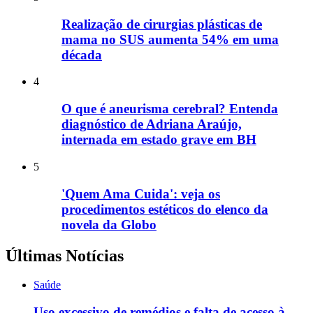
Realização de cirurgias plásticas de
mama no SUS aumenta 54% em uma
década
4
O que é aneurisma cerebral? Entenda
diagnóstico de Adriana Araújo,
internada em estado grave em BH
5
'Quem Ama Cuida': veja os
procedimentos estéticos do elenco da
novela da Globo
Últimas Notícias
Saúde
Uso excessivo de remédios e falta de acesso à