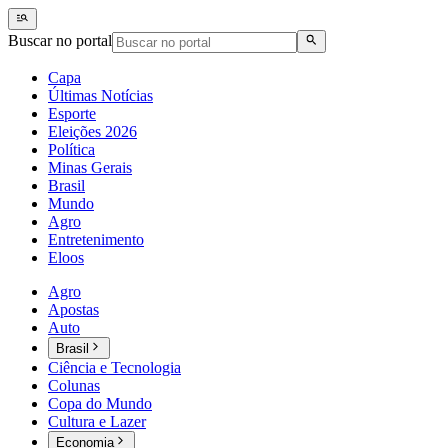
Buscar no portal
Capa
Últimas Notícias
Esporte
Eleições 2026
Política
Minas Gerais
Brasil
Mundo
Agro
Entretenimento
Eloos
Agro
Apostas
Auto
Brasil
Ciência e Tecnologia
Colunas
Copa do Mundo
Cultura e Lazer
Economia