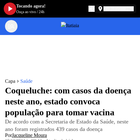
Tocando agora!
Belo Horizonte
Ouça ao vivo
/
24h
Capa
Saúde
Coqueluche: com casos da doença
neste ano, estado convoca
população para tomar vacina
De acordo com a Secretaria de Estado da Saúde, neste
ano foram registrados 439 casos da doença
Por
Jacqueline Moura