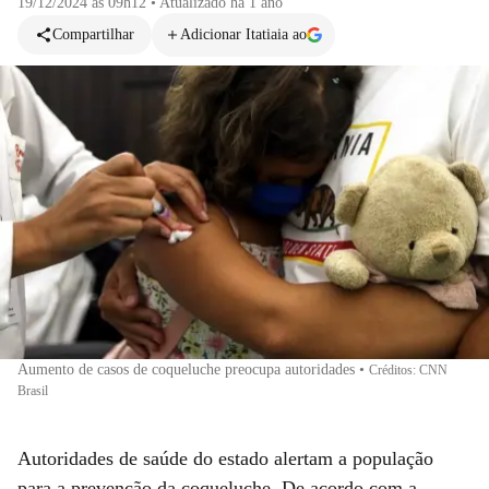
19/12/2024 às 09h12
•
Atualizado
há 1 ano
Compartilhar
Adicionar Itatiaia ao
Aumento de casos de coqueluche preocupa autoridades
•
Créditos: CNN
Brasil
Autoridades de saúde do estado alertam a população
para a prevenção da coqueluche. De acordo com a