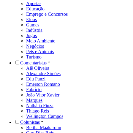
Apostas
Educação
Emprego e Concursos
Eloos
Games
Indústria
Jogos
Meio Ambiente
Negócios
Pets e Animais
Turismo
Comentaristas
Alê Oliveira
Alexandre Simões
Edu Panzi
Emerson Romano
Fabrício
João Vitor Xavier
Marques
Nathália Fiuza
Thiago Reis
Wellington Campos
Colunistas
Bertha Maakaroun
Ciro Dias Reis