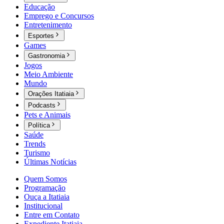
Educação
Emprego e Concursos
Entretenimento
Esportes
Games
Gastronomia
Jogos
Meio Ambiente
Mundo
Orações Itatiaia
Podcasts
Pets e Animais
Política
Saúde
Trends
Turismo
Últimas Notícias
Quem Somos
Programação
Ouça a Itatiaia
Institucional
Entre em Contato
Expediente Itatiaia