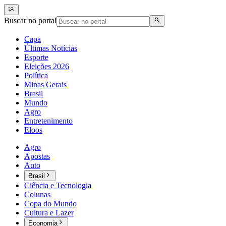
Buscar no portal
Capa
Últimas Notícias
Esporte
Eleições 2026
Política
Minas Gerais
Brasil
Mundo
Agro
Entretenimento
Eloos
Agro
Apostas
Auto
Brasil
Ciência e Tecnologia
Colunas
Copa do Mundo
Cultura e Lazer
Economia