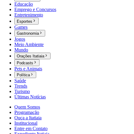
Educação
Emprego e Concursos
Entretenimento
Esportes
Games
Gastronomia
Jogos
Meio Ambiente
Mundo
Orações Itatiaia
Podcasts
Pets e Animais
Política
Saúde
Trends
Turismo
Últimas Notícias
Quem Somos
Programação
Ouça a Itatiaia
Institucional
Entre em Contato
Expediente Itatiaia