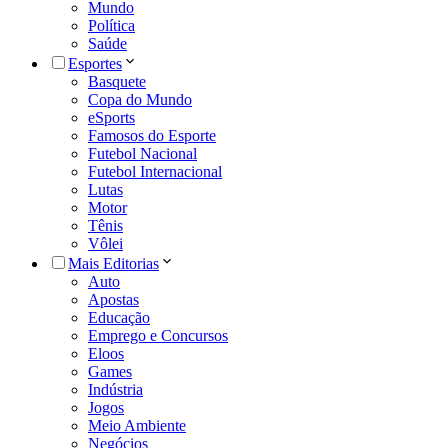
Mundo
Política
Saúde
Esportes
Basquete
Copa do Mundo
eSports
Famosos do Esporte
Futebol Nacional
Futebol Internacional
Lutas
Motor
Tênis
Vôlei
Mais Editorias
Auto
Apostas
Educação
Emprego e Concursos
Eloos
Games
Indústria
Jogos
Meio Ambiente
Negócios