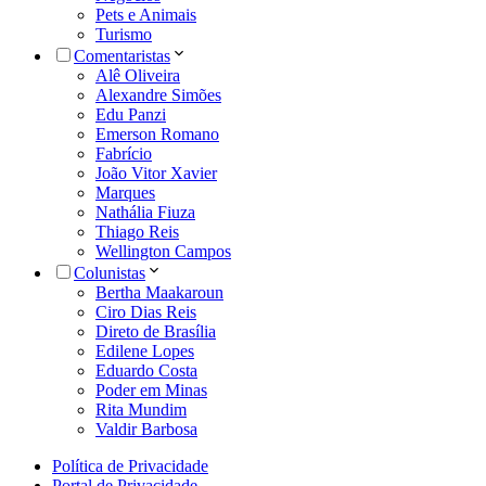
Pets e Animais
Turismo
Comentaristas
Alê Oliveira
Alexandre Simões
Edu Panzi
Emerson Romano
Fabrício
João Vitor Xavier
Marques
Nathália Fiuza
Thiago Reis
Wellington Campos
Colunistas
Bertha Maakaroun
Ciro Dias Reis
Direto de Brasília
Edilene Lopes
Eduardo Costa
Poder em Minas
Rita Mundim
Valdir Barbosa
Política de Privacidade
Portal de Privacidade