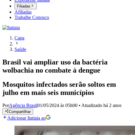
Filiadas
Afiliadas
Trabalhe Conosco
Capa
Saúde
Brasil vai ampliar uso da bactéria
wolbachia no combate à dengue
Mosquitos infectados serão soltos em
julho em mais seis municípios
Por
Agência Brasil
01/05/2024 às 05h00
•
Atualizado
há 2 anos
Compartilhar
Adicionar Itatiaia ao