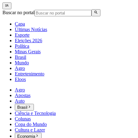
Buscar no portal
Capa
Últimas Notícias
Esporte
Eleições 2026
Política
Minas Gerais
Brasil
Mundo
Agro
Entretenimento
Eloos
Agro
Apostas
Auto
Brasil
Ciência e Tecnologia
Colunas
Copa do Mundo
Cultura e Lazer
Economia