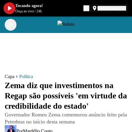
Tocando agora!
Belo Horizonte
Ouça ao vivo
/
24h
Capa
Política
Zema diz que investimentos na
Regap são possíveis 'em virtude da
credibilidade do estado'
Governador Romeu Zema comemorou anúncio feito pela
Petrobras no início desta semana
Por
Mardélio Couto